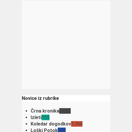
Novice iz rubrike
Črna kronika
3.342
Izleti
155
Koledar dogodkov
1.766
Loški Potok
106