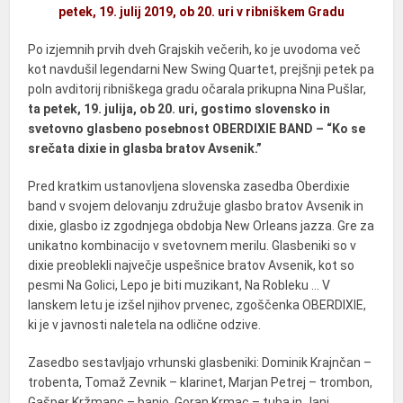
petek, 19. julij 2019, ob 20. uri v ribniškem Gradu
Po izjemnih prvih dveh Grajskih večerih, ko je uvodoma več
kot navdušil legendarni New Swing Quartet, prejšnji petek pa
poln avditorij ribniškega gradu očarala prikupna Nina Pušlar,
ta petek, 19. julija, ob 20. uri, gostimo
slovensko in
svetovno glasbeno posebnost OBERDIXIE BAND – “Ko se
srečata dixie in glasba bratov Avsenik.”
Pred kratkim ustanovljena slovenska zasedba Oberdixie
band v svojem delovanju združuje glasbo bratov Avsenik in
dixie, glasbo iz zgodnjega obdobja New Orleans jazza. Gre za
unikatno kombinacijo v svetovnem merilu. Glasbeniki so v
dixie preoblekli največje uspešnice bratov Avsenik, kot so
pesmi Na Golici, Lepo je biti muzikant, Na Robleku … V
lanskem letu je izšel njihov prvenec, zgoščenka OBERDIXIE,
ki je v javnosti naletela na odlične odzive.
Zasedbo sestavljajo vrhunski glasbeniki: Dominik Krajnčan –
trobenta, Tomaž Zevnik – klarinet, Marjan Petrej – trombon,
Gašper Kržmanc – banjo, Goran Krmac – tuba in Jani