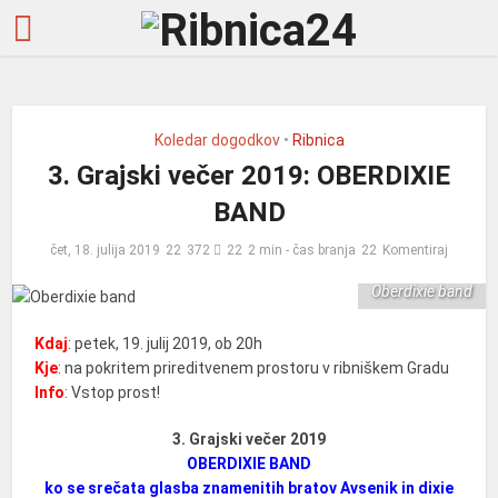
Koledar dogodkov
•
Ribnica
3. Grajski večer 2019: OBERDIXIE
BAND
čet, 18. julija 2019
372
2 min - čas branja
Komentiraj
Oberdixie band
Kdaj
: petek, 19. julij 2019, ob 20h
Kje
: na pokritem prireditvenem prostoru v ribniškem Gradu
Info
: Vstop prost!
3. Grajski večer 2019
OBERDIXIE BAND
ko se srečata glasba znamenitih bratov Avsenik in dixie