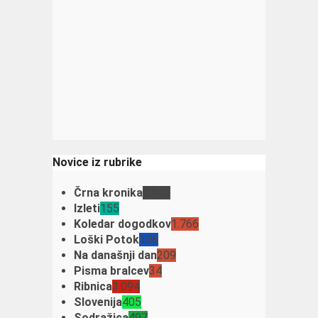
Novice iz rubrike
Črna kronika
3.342
Izleti
155
Koledar dogodkov
1.766
Loški Potok
106
Na današnji dan
209
Pisma bralcev
34
Ribnica
3.094
Slovenija
405
Sodražica
497