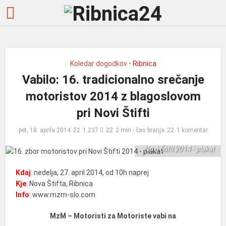
Koledar dogodkov
•
Ribnica
Vabilo: 16. tradicionalno srečanje
motoristov 2014 z blagoslovom
pri Novi Štifti
pet, 18. aprila 2014
1.237
2 min - čas branja
1 komentar
16. zbor motoristov pri
Novi Štifti 2014 - plakat
Kdaj
: nedelja, 27. april 2014, od 10h naprej
Kje
: Nova Štifta, Ribnica
Info
: www.mzm-slo.com
MzM – Motoristi za Motoriste vabi na