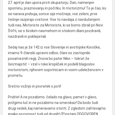
27. april je dan upora proti okupatorju. Dan, namenjen
spominu, praznovanju in počitku. In motorizmu! To je čas, ko
se narava prebuja, sonce sije močneje, vse zeleni, prve
češnje razpirajo cvetove. Vse to navdaja z navdušenjem
tudi nas, Motoriste za Motoriste, ki se bomo zbrali pri Novi
Štifti, se s širokim nasmehom in stiskom dlani pozdravili,
nazdravili in poklepetali.
Sedaj nas je že 142 iz vse Slovenije in avstrijske Koroške,
imamo 9-članski upravni odbor, člani so zastopniki
posameznih regij. Znova bo pater Niko – tokrat že
šestnajstič – vzel v roke kropilček in podelil blagoslov
motoristom, njihovim sopotnicam in vsem udeležencem v
prometu.
Srečno vožnjo in povratek s poti!
Pridite! A ne pozabimo: čelado na glavo, pamet v glavo,
prižgimo luč in ne pozabimo na smerokaz! Da bodo tudi
drugi vedeli, kaj nameravamo storiti. Z zgledom zahtevajmo
enako pozornost tudi od drugih! (P)ostani ODGOVOREN