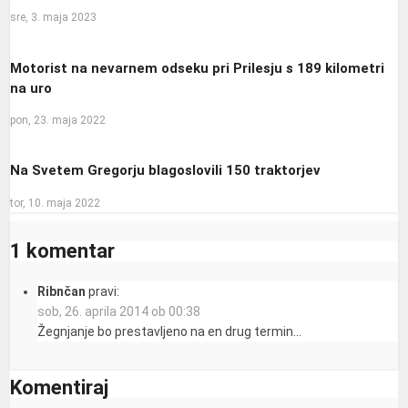
sre, 3. maja 2023
Motorist na nevarnem odseku pri Prilesju s 189 kilometri
na uro
pon, 23. maja 2022
Na Svetem Gregorju blagoslovili 150 traktorjev
tor, 10. maja 2022
1 komentar
Ribnčan
pravi:
sob, 26. aprila 2014 ob 00:38
Žegnjanje bo prestavljeno na en drug termin…
Komentiraj