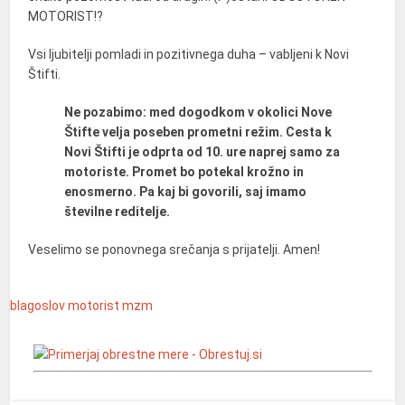
MOTORIST!?
Vsi ljubitelji pomladi in pozitivnega duha – vabljeni k Novi
Štifti.
Ne pozabimo: med dogodkom v okolici Nove
Štifte velja poseben prometni režim. Cesta k
Novi Štifti je odprta od 10. ure naprej samo za
motoriste. Promet bo potekal krožno in
enosmerno. Pa kaj bi govorili, saj imamo
številne reditelje.
Veselimo se ponovnega srečanja s prijatelji. Amen!
blagoslov
motorist
mzm