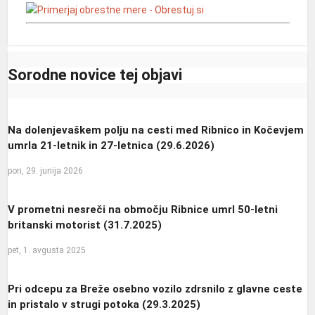
Sorodne novice tej objavi
Na dolenjevaškem polju na cesti med Ribnico in Kočevjem
umrla 21-letnik in 27-letnica (29.6.2026)
pon, 29. junija 2026
V prometni nesreči na območju Ribnice umrl 50-letni
britanski motorist (31.7.2025)
pet, 1. avgusta 2025
Pri odcepu za Breže osebno vozilo zdrsnilo z glavne ceste
in pristalo v strugi potoka (29.3.2025)