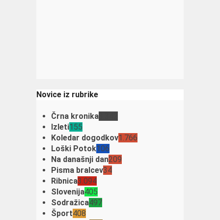
Novice iz rubrike
Črna kronika
3.342
Izleti
155
Koledar dogodkov
1.766
Loški Potok
106
Na današnji dan
209
Pisma bralcev
34
Ribnica
3.094
Slovenija
405
Sodražica
497
Šport
408