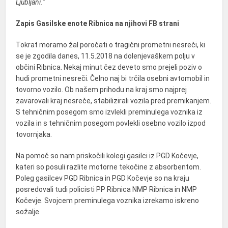
Ljubljani.”
Zapis Gasilske enote Ribnica na njihovi FB strani
Tokrat moramo žal poročati o tragični prometni nesreči, ki
se je zgodila danes, 11.5.2018 na dolenjevaškem polju v
občini Ribnica. Nekaj minut čez deveto smo pr
ejeli poziv o
hudi prometni nesreči. Čelno naj bi trčila osebni avtomobil in
tovorno vozilo. Ob našem prihodu na kraj smo najprej
zavarovali kraj nesreče, stabilizirali vozila pred premikanjem.
S tehničnim posegom smo izvlekli preminulega voznika iz
vozila in s tehničnim posegom povlekli osebno vozilo izpod
tovornjaka.
Na pomoč so nam priskočili kolegi gasilci iz PGD Kočevje,
kateri so posuli razlite motorne tekočine z absorbentom.
Poleg gasilcev PGD Ribnica in PGD Kočevje so na kraju
posredovali tudi policisti PP Ribnica NMP Ribnica in NMP
Kočevje. Svojcem preminulega voznika izrekamo iskreno
sožalje.