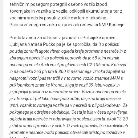
tehničnim posegom potegnili osebno vozilo izpod
tovornjaka in voznika iz vozila, odklopili akumulatorja ter z
vpojnimi sredstvi posuli iztekle motorne tekočine.
Ponesrečenega voznika so prevzeli reševalci NMP Kočevje.
Predstavnica za odnose z javnostmi Policijske uprave
Ljubljana Nataša Pučko pa je še sporočila, da
“so policisti
po zdaj zbranih ugotovitvah ogleda kraja prometne nesreče in z
zbiranjem obvestil so policisti ugotovili, da je 58-letni voznik
osebnega vozila Audi vozil po glavni cesti G2-106 proti Kočevju
in na odseku 263 pri km 8.800 iz neznanega vzroka zapeljal na
nasprotni vozni pas ter trčil v v tovorno vozilo znamke MAN s
priklopnikom znamke Krone., ki ga je vozil 39-letni voznik in
je pripeljal pravilno iz nasprotne smeri. Voznik osebnega vozila
je v trčenju utrpel tako hude poškodbe, da je na kraju nesreče
umrl, voznik tovornega vozila pa v nesreči ni bil poškodovan. Za
pokojnega je odrejena obdukcija. Cesta je bila v času opravljanja
ogleda kraja nesreče in odpravljanja posledic zaprta, okoli 13.20
je bil promet sproščen v celoti.
O vseh ugotovitvah in okoliščinah
prometne nesreče bodo policisti obveščali pristojno tožilstvo v