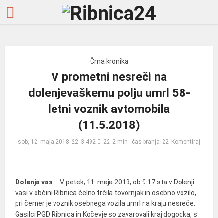
Črna kronika
V prometni nesreči na
dolenjevaškemu polju umrl 58-
letni voznik avtomobila
(11.5.2018)
sob, 12. maja 2018
3.492
2 min - čas branja
Komentiraj
Dolenja vas
– V petek, 11. maja 2018, ob 9.17 sta v Dolenji
vasi v občini Ribnica čelno trčila tovornjak in osebno vozilo,
pri čemer je voznik osebnega vozila umrl na kraju nesreče.
Gasilci PGD Ribnica in Kočevje so zavarovali kraj dogodka, s