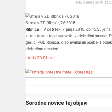
sob, 9. junija 2018
2
Strela v ZD RIbnica,7.6.2018
Ribnica
– V četrtek, 7. junija 2018, ob 15.55 je na 
zato sta se stopili varovalki v električni omarici. 
gasilci PGD Ribnica, ki so evakuirali osebe iz obje
električne omarice.
strela
ZD Ribnica
Sorodne novice tej objavi