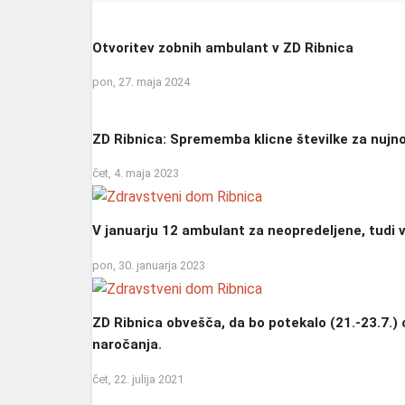
Otvoritev zobnih ambulant v ZD Ribnica
pon, 27. maja 2024
ZD Ribnica: Sprememba klicne številke za nujn
čet, 4. maja 2023
V januarju 12 ambulant za neopredeljene, tudi v
pon, 30. januarja 2023
ZD Ribnica obvešča, da bo potekalo (21.-23.7.)
naročanja.
čet, 22. julija 2021