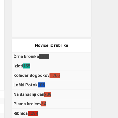
Novice iz rubrike
Črna kronika
3.342
Izleti
155
Koledar dogodkov
1.766
Loški Potok
106
Na današnji dan
209
Pisma bralcev
34
Ribnica
3.094