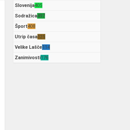
Slovenija
405
Sodražica
497
Šport
408
Utrip časa
125
Velike Lašče
114
Zanimivosti
176