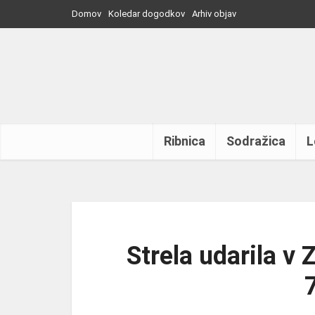
Domov
Koledar dogodkov
Arhiv objav
Ribnica
Sodražica
L
Strela udarila v