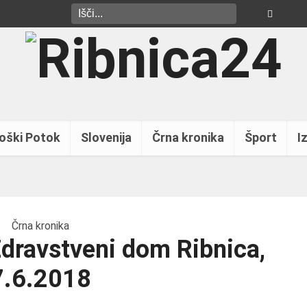
oški Potok
Slovenija
Črna kronika
Šport
Iz
Črna kronika
 Zdravstveni dom Ribnica,
7.6.2018