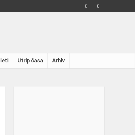
leti
Utrip časa
Arhiv