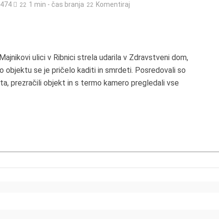
.474
1 min - čas branja
Komentiraj
Majnikovi ulici v Ribnici strela udarila v Zdravstveni dom,
Po objektu se je pričelo kaditi in smrdeti. Posredovali so
kta, prezračili objekt in s termo kamero pregledali vse