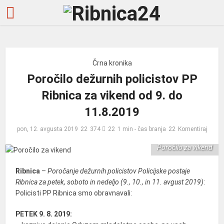
Črna kronika
Poročilo dežurnih policistov PP
Ribnica za vikend od 9. do
11.8.2019
pon, 12. avgusta 2019
374
1 min - čas branja
Komentiraj
Poročilo za vikend
Ribnica
–
Poročanje dežurnih policistov Policijske postaje
Ribnica za petek, soboto in nedeljo (9., 10., in 11. avgust 2019)
:
Policisti PP Ribnica smo obravnavali:
PETEK 9. 8. 2019: