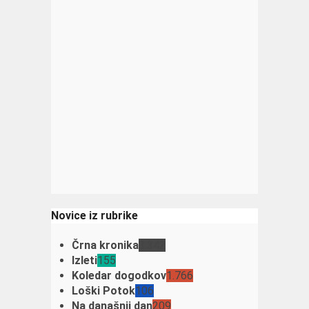
Novice iz rubrike
Črna kronika
3.342
Izleti
155
Koledar dogodkov
1.766
Loški Potok
106
Na današnji dan
209