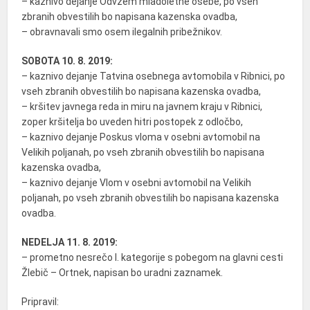
– kaznivo dejanje Odvzem mladoletne osebe, po vseh
zbranih obvestilih bo napisana kazenska ovadba,
– obravnavali smo osem ilegalnih pribežnikov.
SOBOTA 10. 8. 2019:
– kaznivo dejanje Tatvina osebnega avtomobila v Ribnici, po
vseh zbranih obvestilih bo napisana kazenska ovadba,
– kršitev javnega reda in miru na javnem kraju v Ribnici,
zoper kršitelja bo uveden hitri postopek z odločbo,
– kaznivo dejanje Poskus vloma v osebni avtomobil na
Velikih poljanah, po vseh zbranih obvestilih bo napisana
kazenska ovadba,
– kaznivo dejanje Vlom v osebni avtomobil na Velikih
poljanah, po vseh zbranih obvestilih bo napisana kazenska
ovadba.
NEDELJA 11. 8. 2019:
– prometno nesrečo I. kategorije s pobegom na glavni cesti
Žlebič – Ortnek, napisan bo uradni zaznamek.
Pripravil: