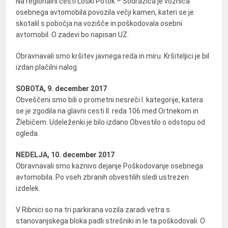
Na regionalni cesti Loški Potok – Sodražica je voznica
osebnega avtomobila povozila večji kamen, kateri se je
skotalil s pobočja na vozišče in poškodovala osebni
avtomobil. O zadevi bo napisan UZ.
Obravnavali smo kršitev javnega reda in miru. Kršiteljici je bil
izdan plačilni nalog.
SOBOTA, 9. december 2017
Obveščeni smo bili o prometni nesreči I. kategorije, katera
se je zgodila na glavni cesti II. reda 106 med Ortnekom in
Žlebičem. Udeleženki je bilo izdano Obvestilo o odstopu od
ogleda.
NEDELJA, 10. december 2017
Obravnavali smo kaznivo dejanje Poškodovanje osebnega
avtomobila. Po vseh zbranih obvestilih sledi ustrezen
izdelek.
V Ribnici so na tri parkirana vozila zaradi vetra s
stanovanjskega bloka padli strešniki in le ta poškodovali. O