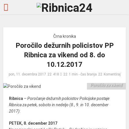
Črna kronika
Poročilo dežurnih policistov PP
Ribnica za vikend od 8. do
10.12.2017
pon, 11. decembra 2017
418
1 min - čas branja
Komentiraj
Poročilo za vikend
Ribnica
–
Poročanje dežurnih policistov Policijske postaje
Ribnica za petek, soboto in nedeljo (8., 9. in 10. december
2017)
:
PETEK, 8. december 2017