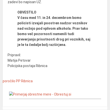
zadevi bo napisan UZ.
OBVESTILO
V času med 11. in 24. decembrom bomo
policisti izvajali poostren nadzor voznikov
nad vožnjo pod vplivom alkohola. Prav tako
bomo več pozornosti namenili tudi
preverjanju prisotnosti drog pri voznikih, saj
je le ta čedalje bolj razširjena.
Pripravil:
Matija Petovar
Policijska postaja Ribnica
poročilo
PP Ribnica