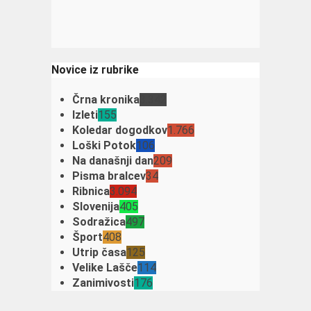
Novice iz rubrike
Črna kronika
3.342
Izleti
155
Koledar dogodkov
1.766
Loški Potok
106
Na današnji dan
209
Pisma bralcev
34
Ribnica
3.094
Slovenija
405
Sodražica
497
Šport
408
Utrip časa
125
Velike Lašče
114
Zanimivosti
176