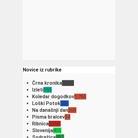
Novice iz rubrike
Črna kronika
3.342
Izleti
155
Koledar dogodkov
1.766
Loški Potok
106
Na današnji dan
209
Pisma bralcev
34
Ribnica
3.094
Slovenija
405
Sodražica
497