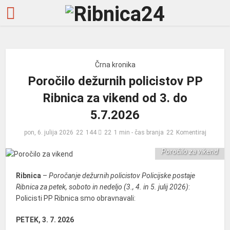
Črna kronika
Poročilo dežurnih policistov PP
Ribnica za vikend od 3. do
5.7.2026
pon, 6. julija 2026
144
1 min - čas branja
Komentiraj
Poročilo za vikend
Ribnica
–
Poročanje dežurnih policistov Policijske postaje
Ribnica za petek, soboto in nedeljo (3., 4. in 5. julij 2026)
:
Policisti PP Ribnica smo obravnavali:
PETEK, 3. 7. 2026