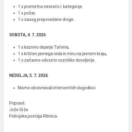
1 x prometno nesrečo I. kategorije,
1 x požar,
1 x zaseg prepovedane droge.
SOBOTA, 4. 7. 2026
1 x kaznivo dejanje Tatvina,
1 x kršitev javnega reda in miru na javnem kraju,
1 x začasno odvzeto vozniško dovoljenje.
NEDELJA, 5. 7. 2026
Nismo obravnavali interventnih dogodkov.
Pripravil:
Jože Grže
Policijska postaja Ribnica.