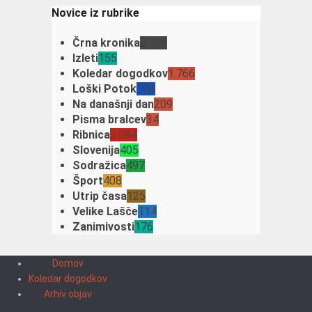
Novice iz rubrike
Črna kronika
3.342
Izleti
155
Koledar dogodkov
1.766
Loški Potok
106
Na današnji dan
209
Pisma bralcev
34
Ribnica
3.094
Slovenija
405
Sodražica
497
Šport
408
Utrip časa
125
Velike Lašče
114
Zanimivosti
176
Domov
Koledar dogodkov
Arhiv objav