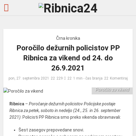
Črna kronika
Poročilo dežurnih policistov PP
Ribnica za vikend od 24. do
26.9.2021
pon, 27. septembra 2021
229
1 min - čas branja
Komentiraj
Poročilo za vikend
Ribnica
–
Poročanje dežurnih policistov Policijske postaje
Ribnica za petek, soboto in nedeljo (24., 25. in 26. september
2021)
: Policisti PP Ribnica smo preko vikenda obravnavali:
Šest zasegov prepovedane snovi.