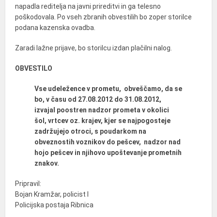
napadla reditelja na javni prireditvi in ga telesno
poškodovala. Po vseh zbranih obvestilih bo zoper storilce
podana kazenska ovadba.
Zaradi lažne prijave, bo storilcu izdan plačilni nalog.
OBVESTILO
Vse udeležence v prometu, obveščamo, da se
bo, v času od 27.08.2012 do 31.08.2012,
izvajal poostren nadzor prometa v okolici
šol, vrtcev oz. krajev, kjer se najpogosteje
zadržujejo otroci, s poudarkom na
obveznostih voznikov do pešcev, nadzor nad
hojo pešcev in njihovo upoštevanje prometnih
znakov.
Pripravil:
Bojan Kramžar, policist I
Policijska postaja Ribnica