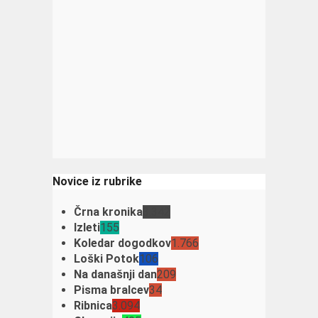
Novice iz rubrike
Črna kronika
3.342
Izleti
155
Koledar dogodkov
1.766
Loški Potok
106
Na današnji dan
209
Pisma bralcev
34
Ribnica
3.094