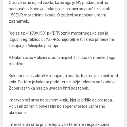
Opravili smo ogled vozila, katerega je NN poškodoval na
parkirišču v Kočevju, tako da je lastnici povzročil za okoli
150EUR materialne škode. O zadevi bo napisan uradni
zaznamek.
[oglas tip=”180×150″ p=”D”]Voznik motornega kolesa je
izgubil reg.tablico LJYZF-R6, najditelj le to lahko prinese na
tukajšnjo Policijsko postajo.
V Rakitnici so v bližini stanovanjskih hiš opazili medvedjega
mladiča.
Kolesar se je zaletel v manjšega psa, kateri mu je skočil pred
kolo. Pri tem je kolesar pade ter se lažje telesno poškodoval.
Zoper lastnika psa bo uveden hitri postopek.
Intervenirali smo na javnem kraju, kjer je prišlo do pretepa.
Po vseh zbranih obvestilih bo zoper storilce ustrezno
ukrepano.
Intervenirali smo pri pretepu, v katerem je večja skupina