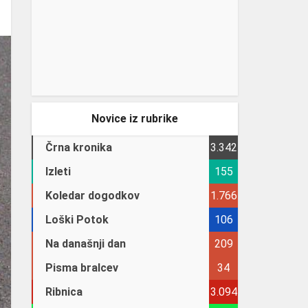
Novice iz rubrike
Črna kronika
3.342
Izleti
155
Koledar dogodkov
1.766
Loški Potok
106
Na današnji dan
209
Pisma bralcev
34
Ribnica
3.094