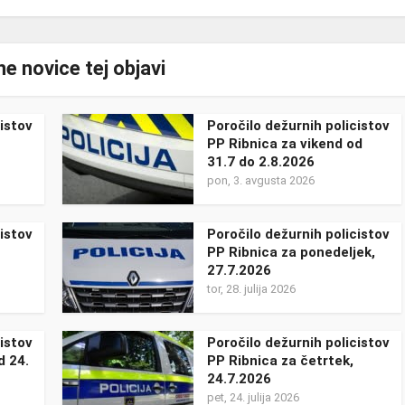
e novice tej objavi
istov
Poročilo dežurnih policistov
PP Ribnica za vikend od
31.7 do 2.8.2026
pon, 3. avgusta 2026
istov
Poročilo dežurnih policistov
PP Ribnica za ponedeljek,
27.7.2026
tor, 28. julija 2026
istov
Poročilo dežurnih policistov
d 24.
PP Ribnica za četrtek,
24.7.2026
pet, 24. julija 2026