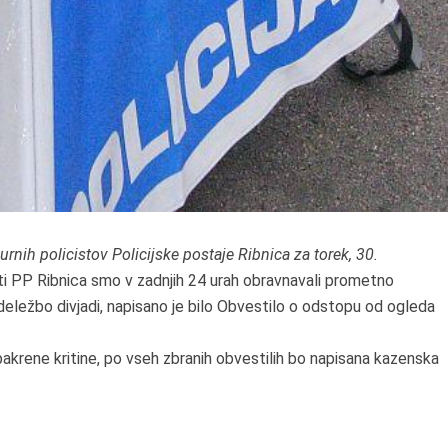
rnih policistov Policijske postaje Ribnica za torek, 30.
sti PP Ribnica smo v zadnjih 24 urah obravnavali prometno
udeležbo divjadi, napisano je bilo Obvestilo o odstopu od ogleda
bakrene kritine, po vseh zbranih obvestilih bo napisana kazenska