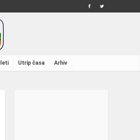
leti
Utrip časa
Arhiv