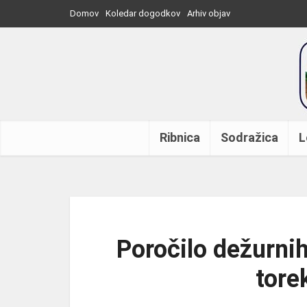
Domov
Koledar dogodkov
Arhiv objav
Ribnica
Sodražica
L
Poročilo dežurnih
tore