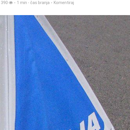
390
1 min - čas branja
Komentiraj