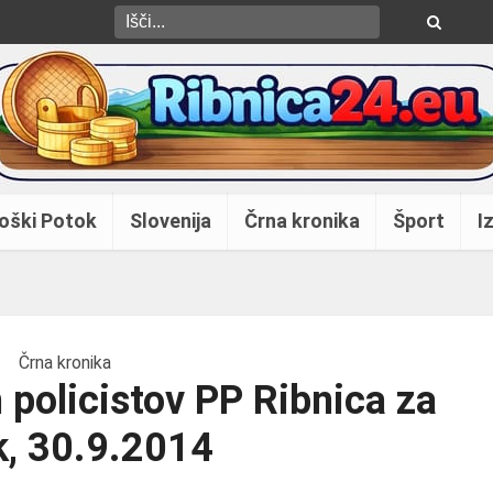
oški Potok
Slovenija
Črna kronika
Šport
Iz
Črna kronika
 policistov PP Ribnica za
k, 30.9.2014