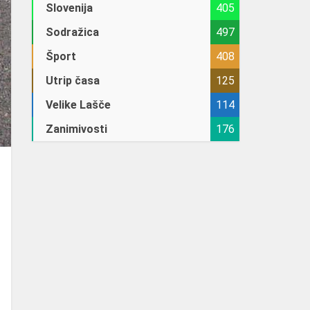
Slovenija
405
Sodražica
497
Šport
408
Utrip časa
125
Velike Lašče
114
Zanimivosti
176