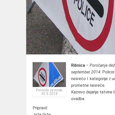
Ribnica
–
Poročanje dežu
september 2014
: Polici
nesrečo I. kategorije z 
prometne nesreče.
Poročilo za torek,
Kaznivo dejanje tatvine 
30.9.2014
ovadba.
Pripravil:
Jože Grže