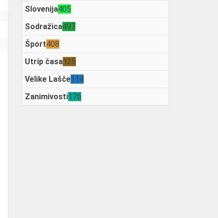
Slovenija
405
Sodražica
497
Šport
408
Utrip časa
125
Velike Lašče
114
Zanimivosti
176