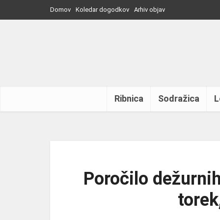
Domov
Koledar dogodkov
Arhiv objav
Ribnica
Sodražica
L
Poročilo dežurnih
torek