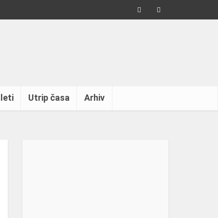
leti
Utrip časa
Arhiv