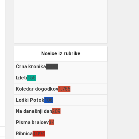
Novice iz rubrike
Črna kronika
3.342
Izleti
155
Koledar dogodkov
1.766
Loški Potok
106
Na današnji dan
209
Pisma bralcev
34
Ribnica
3.094