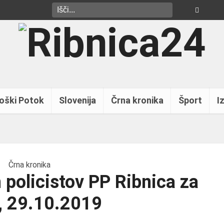
oški Potok
Slovenija
Črna kronika
Šport
Iz
Črna kronika
 policistov PP Ribnica za
, 29.10.2019