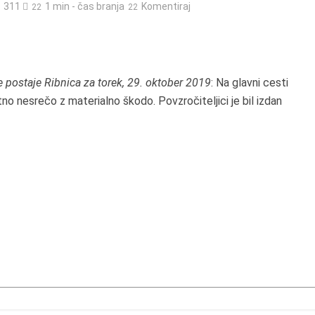
311
1 min - čas branja
Komentiraj
e postaje Ribnica za torek, 29. oktober 2019
: Na glavni cesti
o nesrečo z materialno škodo. Povzročiteljici je bil izdan