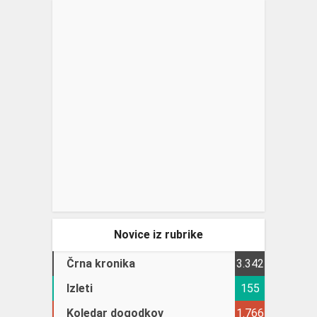
Novice iz rubrike
Črna kronika
3.342
Izleti
155
Koledar dogodkov
1.766