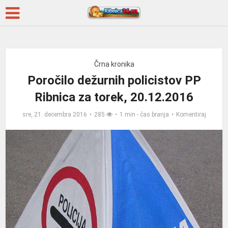
Črna kronika
Poročilo dežurnih policistov PP
Ribnica za torek, 20.12.2016
sre, 21. decembra 2016
285
1 min - čas branja
Komentiraj