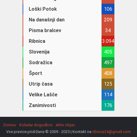
Loški Potok
106
Na današnji dan
209
Pisma bralcev
34
Ribnica
3.094
Slovenija
405
Sodražica
497
Šport
408
Utrip časa
125
Velike Lašče
114
Zanimivosti
176
Domov
Koledar dogodkov
Arhiv objav
Vse pravice pridržane © 2009 - 2025 | Kontakt na
ribnica24@gmail.com