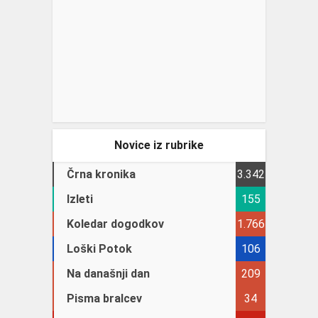
Novice iz rubrike
Črna kronika
3.342
Izleti
155
Koledar dogodkov
1.766
Loški Potok
106
Na današnji dan
209
Pisma bralcev
34