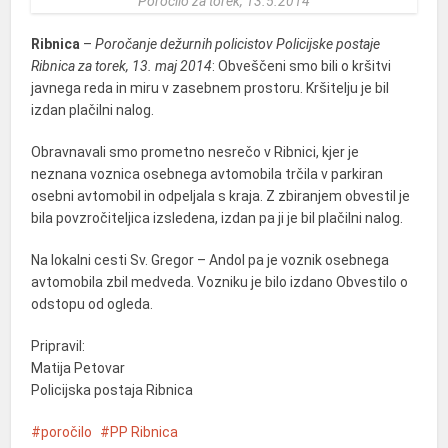
Poročilo za torek, 13.5.2014
Ribnica
–
Poročanje dežurnih policistov Policijske postaje
Ribnica za torek, 13. maj 2014
: Obveščeni smo bili o kršitvi
javnega reda in miru v zasebnem prostoru. Kršitelju je bil
izdan plačilni nalog.
Obravnavali smo prometno nesrečo v Ribnici, kjer je
neznana voznica osebnega avtomobila trčila v parkiran
osebni avtomobil in odpeljala s kraja. Z zbiranjem obvestil je
bila povzročiteljica izsledena, izdan pa ji je bil plačilni nalog.
Na lokalni cesti Sv. Gregor – Andol pa je voznik osebnega
avtomobila zbil medveda. Vozniku je bilo izdano Obvestilo o
odstopu od ogleda.
Pripravil:
Matija Petovar
Policijska postaja Ribnica
poročilo
PP Ribnica