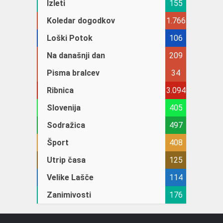
Izleti
155
Koledar dogodkov
1.766
Loški Potok
106
Na današnji dan
209
Pisma bralcev
34
Ribnica
3.094
Slovenija
405
Sodražica
497
Šport
408
Utrip časa
125
Velike Lašče
114
Zanimivosti
176