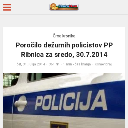
Črna kronika
Poročilo dežurnih policistov PP
Ribnica za sredo, 30.7.2014
čet, 31. julija 2014
361
1 min - čas branja
Komentiraj