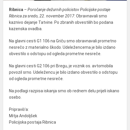
Ribnica
–
Poročanje dežurnih policistov Policijske postaje
Ribnica za sredo, 22. november 2017
: Obravnavali smo
kaznivo dejanje Tatvine. Po zbranih obvestilih bo podana
kazenska ovadba.
Na glavni cesti G1 106 na Griču smo obravnavali prometno
nesrečo z materialno škodo. Udeležencema je bilo izdano
obvestilo o odstopu od ogleda prometne nesreče.
Na glavni cesti G2 106 pri Bregu, je voznik os. avtomobila
povozil srno. Udeležencu je bilo izdano obvestilo o odstopu
od ogleda prometne nesreče.
Na podlagi razpisa iskanja smo ob rednem delu prijeli iskano
osebo.
Pripravil/a:
Mitja Andoljšek
Policijska postaja Ribnica