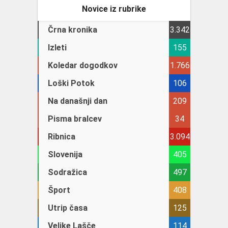
Novice iz rubrike
Črna kronika
3.342
Izleti
155
Koledar dogodkov
1.766
Loški Potok
106
Na današnji dan
209
Pisma bralcev
34
Ribnica
3.094
Slovenija
405
Sodražica
497
Šport
408
Utrip časa
125
Velike Lašče
114