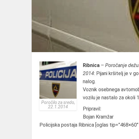
Ribnica
–
Poročanje dežur
2014
: Pijani kršitelj je v 
nalog.
Voznik osebnega avtomobila
vozilu je nastalo za okol
Poročilo za sredo,
22.1.2014
Pripravil:
Bojan Kramžar
Policijska postaja Ribnica [oglas tip=”468×60″