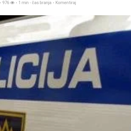
976
1 min - čas branja
Komentiraj