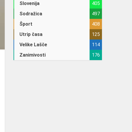
Slovenija
405
Sodražica
497
Šport
408
Utrip časa
125
Velike Lašče
114
Zanimivosti
176