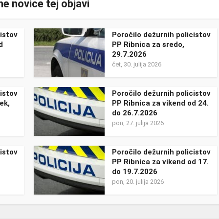
e novice tej objavi
istov
Poročilo dežurnih policistov
d
PP Ribnica za sredo,
29.7.2026
čet, 30. julija 2026
istov
Poročilo dežurnih policistov
ek,
PP Ribnica za vikend od 24.
do 26.7.2026
pon, 27. julija 2026
istov
Poročilo dežurnih policistov
PP Ribnica za vikend od 17.
do 19.7.2026
pon, 20. julija 2026