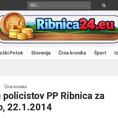
oški Potok
Slovenija
Črna kronika
Šport
Iz
Črna kronika
 policistov PP Ribnica za
o, 22.1.2014