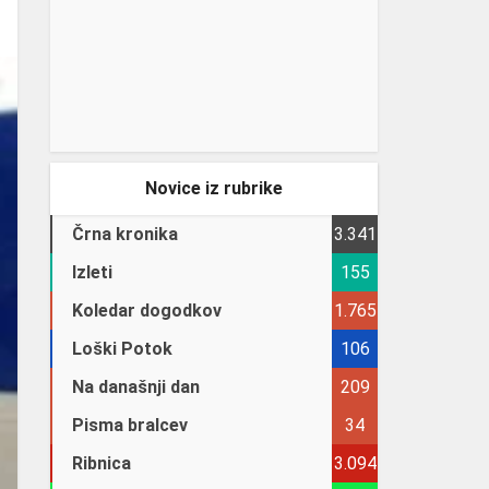
Novice iz rubrike
Črna kronika
3.341
Izleti
155
Koledar dogodkov
1.765
Loški Potok
106
Na današnji dan
209
Pisma bralcev
34
Ribnica
3.094