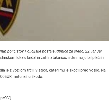
nih policistov Policijske postaje Ribnica za sredo, 22. januar
gostinskem lokalu kričal in žalil natakarico, izdan mu je bil plačilni
 je z vozilom trčil v zajca, kateri mu je skočil pred vozilo. Na
i 100EUR materialne škode.
 p=”C”]