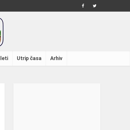
leti
Utrip časa
Arhiv