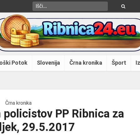
oški Potok
Slovenija
Črna kronika
Šport
Iz
Črna kronika
 policistov PP Ribnica za
jek, 29.5.2017