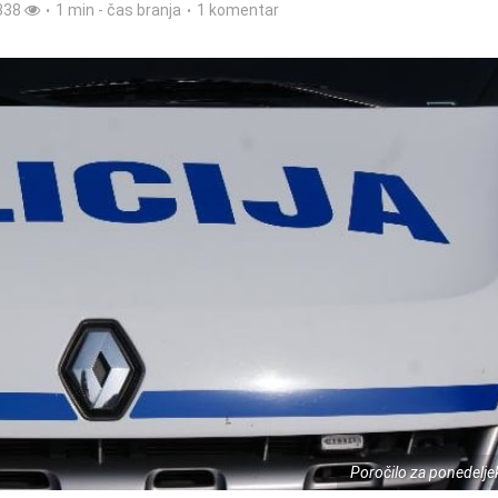
338
1 min - čas branja
1 komentar
Poročilo za ponedelje