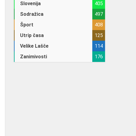
Slovenija
405
Sodražica
497
Šport
408
Utrip časa
125
Velike Lašče
114
Zanimivosti
176