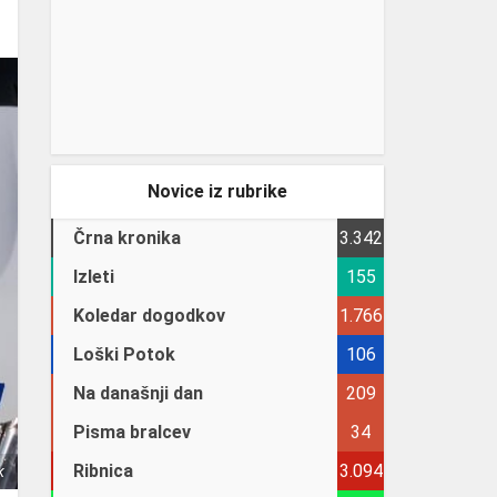
Novice iz rubrike
Črna kronika
3.342
Izleti
155
Koledar dogodkov
1.766
Loški Potok
106
Na današnji dan
209
Pisma bralcev
34
Ribnica
3.094
k