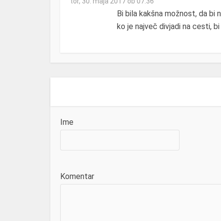
tor, 30. maja 2017 ob 07:36
Bi bila kakšna možnost, da bi n
ko je največ divjadi na cesti, bi
Ime
Komentar