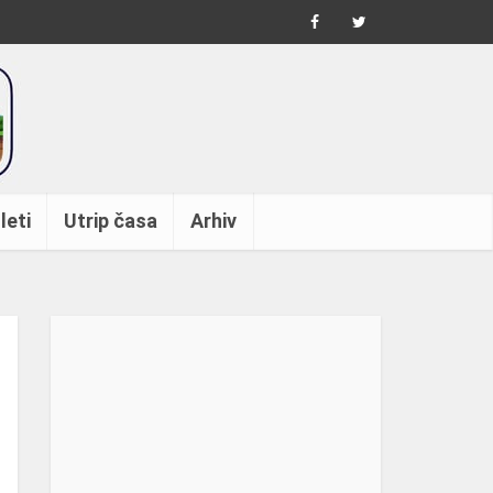
leti
Utrip časa
Arhiv