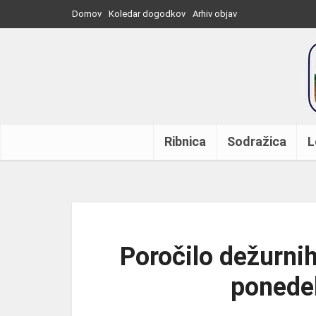
Domov
Koledar dogodkov
Arhiv objav
Ribnica
Sodražica
L
Poročilo dežurnih
ponedel