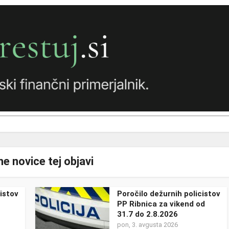
e novice tej objavi
istov
Poročilo dežurnih policistov
PP Ribnica za vikend od
31.7 do 2.8.2026
pon, 3. avgusta 2026