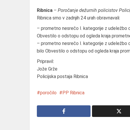
Ribnica
–
Poročanje dežurnih policistov Polic
Ribnica smo v zadnjih 24 urah obravnavali:
– prometno nesrečo I. kategorije z udeležbo div
Obvestilo o odstopu od ogleda kraja prometn
– prometno nesrečo I. kategorije z udeležbo di
bilo Obvestilo o odstopu od ogleda kraja pro
Pripravil:
Jože Grže
Policijska postaja Ribnica
poročilo
PP Ribnica