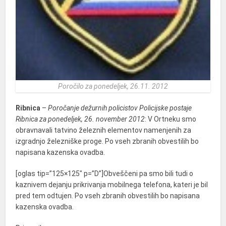
Poročilo za ponedeljek, 26.11. 2012
Ribnica
–
Poročanje dežurnih policistov Policijske postaje
Ribnica za ponedeljek, 26. november 2012
: V Ortneku smo
obravnavali tatvino železnih elementov namenjenih za
izgradnjo železniške proge.
Po vseh zbranih obvestilih bo
napisana kazenska ovadba.
[oglas tip=”125×125″ p=”D”]Obveščeni pa smo bili tudi o
kaznivem dejanju prikrivanja mobilnega telefona, kateri je bil
pred tem odtujen. Po vseh zbranih obvestilih bo napisana
kazenska ovadba.