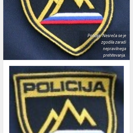
Policija. Nesreča se je
zgodila zaradi
nepravilnega
prehitevanja.