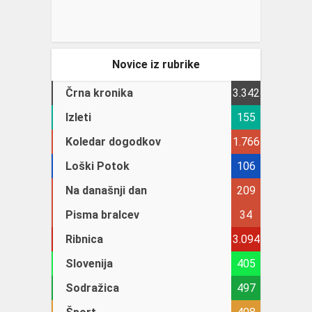
Novice iz rubrike
Črna kronika
3.342
Izleti
155
Koledar dogodkov
1.766
Loški Potok
106
Na današnji dan
209
Pisma bralcev
34
Ribnica
3.094
Slovenija
405
Sodražica
497