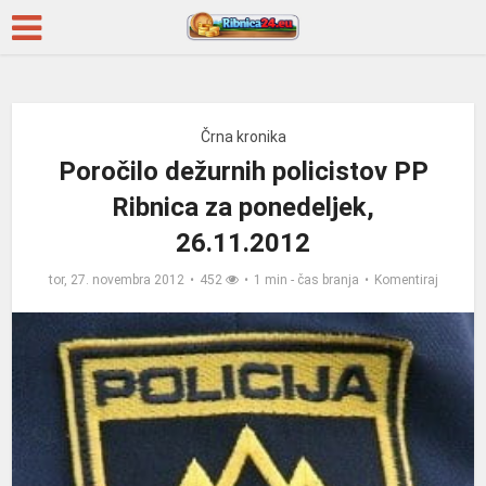
Črna kronika
Poročilo dežurnih policistov PP
Ribnica za ponedeljek,
26.11.2012
tor, 27. novembra 2012
452
1 min - čas branja
Komentiraj