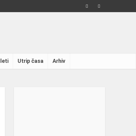
leti
Utrip časa
Arhiv