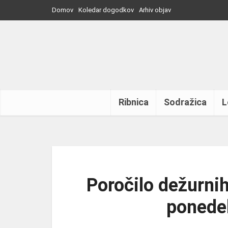
Domov
Koledar dogodkov
Arhiv objav
Ribnica
Sodražica
L
Poročilo dežurnih
ponedel