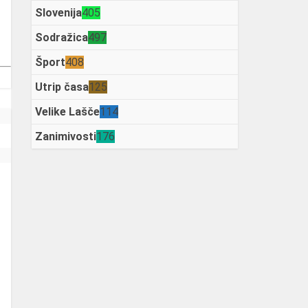
Slovenija
405
Sodražica
497
Šport
408
Utrip časa
125
Velike Lašče
114
Zanimivosti
176