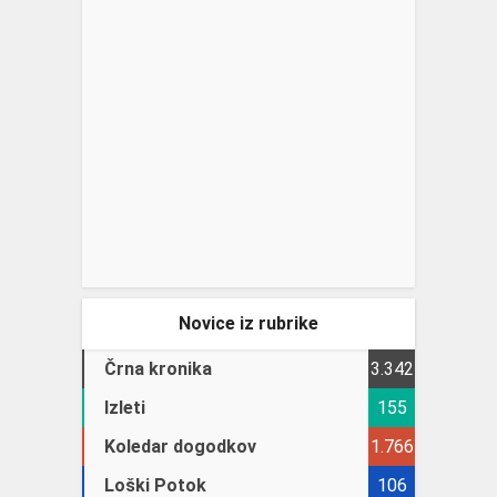
Novice iz rubrike
Črna kronika
3.342
Izleti
155
Koledar dogodkov
1.766
Loški Potok
106