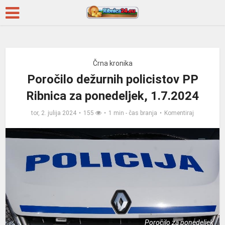
Črna kronika
Poročilo dežurnih policistov PP
Ribnica za ponedeljek, 1.7.2024
tor, 2. julija 2024
155
1 min - čas branja
Komentiraj
Poročilo za ponedeljek