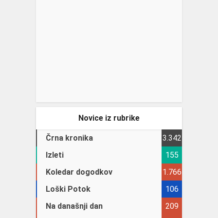
Novice iz rubrike
Črna kronika
3.342
Izleti
155
Koledar dogodkov
1.766
Loški Potok
106
Na današnji dan
209