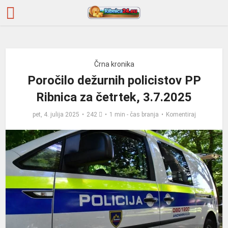
Črna kronika
Poročilo dežurnih policistov PP
Ribnica za četrtek, 3.7.2025
pet, 4. julija 2025
242
1 min - čas branja
Komentiraj