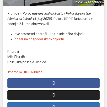
Poročilo za četrtek
Ribnica
–
Poročanje dežurnih policistov Policijske postaje
Ribnica za četrtek (3. julij 2025)
: Policisti PP Ribnica smo v
zadnjih 24 urah obravnavali:
dve prometni nesreči I. kat. z udeležbo divjadi
požar na gospodarskem objektu
Pripravil:
Mile Firujkič
Policijska postaja Ribnica
poročilo
PP Ribnica