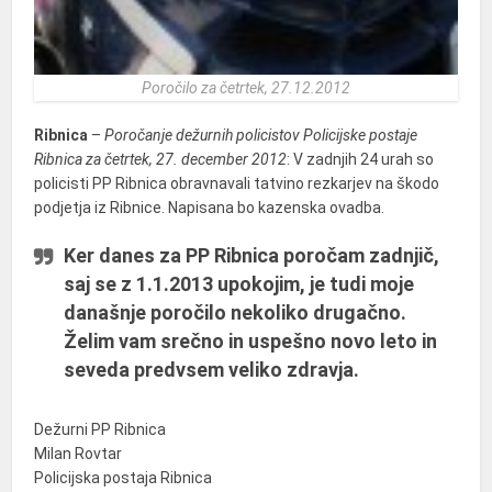
Poročilo za četrtek, 27.12.2012
Ribnica
–
Poročanje dežurnih policistov Policijske postaje
Ribnica za četrtek, 27. december 2012
: V zadnjih 24 urah so
policisti PP Ribnica obravnavali tatvino rezkarjev na škodo
podjetja iz Ribnice. Napisana bo kazenska ovadba.
Ker danes za PP Ribnica poročam zadnjič,
saj se z 1.1.2013 upokojim, je tudi moje
današnje poročilo nekoliko drugačno.
Želim vam srečno in uspešno novo leto in
seveda predvsem veliko zdravja.
Dežurni PP Ribnica
Milan Rovtar
Policijska postaja Ribnica