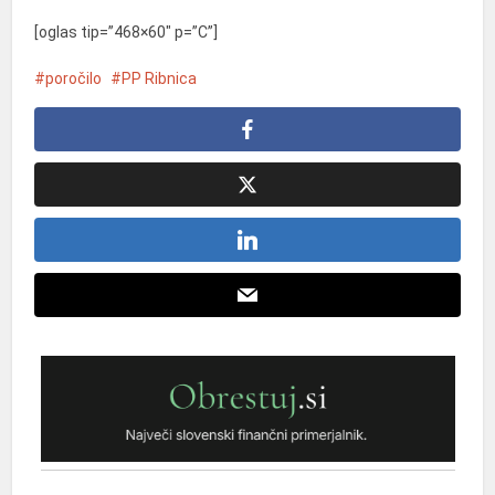
[oglas tip=”468×60″ p=”C”]
poročilo
PP Ribnica