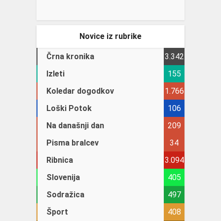
Novice iz rubrike
Črna kronika
3.342
Izleti
155
Koledar dogodkov
1.766
Loški Potok
106
Na današnji dan
209
Pisma bralcev
34
Ribnica
3.094
Slovenija
405
Sodražica
497
Šport
408