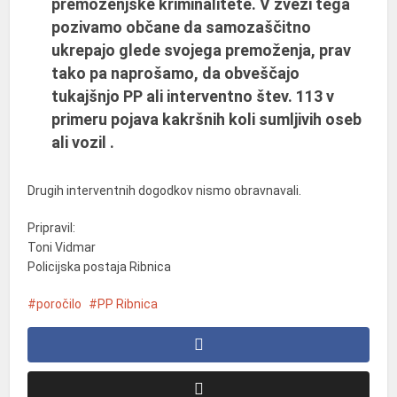
premoženjske kriminalitete. V zvezi tega
pozivamo občane da samozaščitno
ukrepajo glede svojega premoženja, prav
tako pa naprošamo, da obveščajo
tukajšnjo PP ali interventno štev. 113 v
primeru pojava kakršnih koli sumljivih oseb
ali vozil .
Drugih interventnih dogodkov nismo obravnavali.
Pripravil:
Toni Vidmar
Policijska postaja Ribnica
poročilo
PP Ribnica