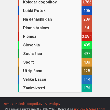
Koledar dogodkov
1.766
Loški Potok
106
Na današnji dan
209
Pisma bralcev
34
Ribnica
3.094
Slovenija
405
Sodražica
497
Šport
408
Utrip časa
125
Velike Lašče
114
Zanimivosti
176
Domov
Koledar dogodkov
Arhiv objav
Vse pravice pridržane © 2009 - 2025 | Kontakt na
ribnica24@gmail.com