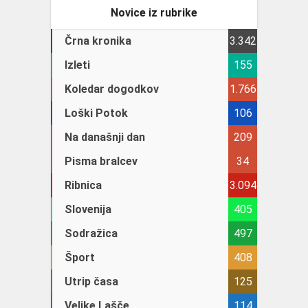
Novice iz rubrike
Črna kronika
3.342
Izleti
155
Koledar dogodkov
1.766
Loški Potok
106
Na današnji dan
209
Pisma bralcev
34
Ribnica
3.094
Slovenija
405
Sodražica
497
Šport
408
Utrip časa
125
Velike Lašče
114