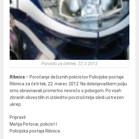
Poročilo za četrtek, 22.3.2012
Ribnica
– Poročanje dežurnih policistov Policijske postaje
Ribnica za četrtek, 22. marec 2012: Na dolenjevaškem polju
smo obravnavali prometno nesrečo s pobegom. Po vseh
zbranih obvestilih in izsleditvi povzročitelja sledi ustrezen
ukrep.
Pripravil:
Matija Petovar, policist I
Policijska postaja Ribnica