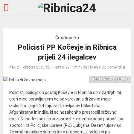
Črna kronika
Policisti PP Kočevje in Ribnica
prijeli 24 ilegalcev
ned, 21. oktobra 2018
1.403
1 min - čas branja
Komentiraj
Tabla državna meja
Policisti policijskih postaj Kočevje in Ribnica so v zadnjih 48
urah med opravljanjem nalog varovanja državne meje
izsledili in prijeli 24 tujcev, državljanov Pakistana,
Afganistana in Indije, ki so nezakonito prestopili državno
mejo. Nobeden od njih ni zaprosil za mednarodno pomoč, so
sporočili iz Policijske uprave (PU) Ljubljana. Deset tujcev so
že vrnili hrvaškim varnostnim organom, z ostalimi pa