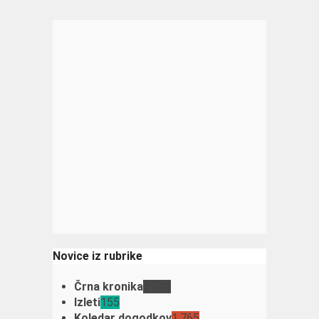
Novice iz rubrike
Črna kronika
3.341
Izleti
155
Koledar dogodkov
1.765