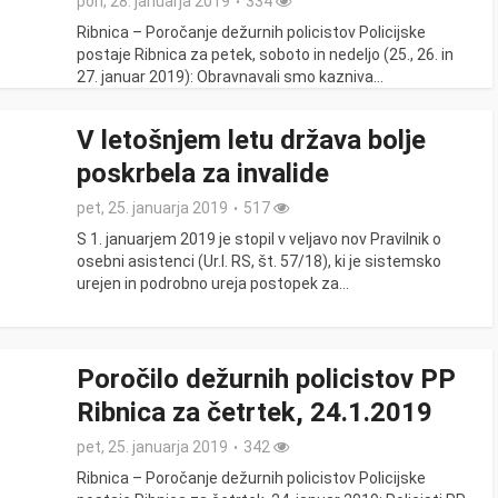
pon, 28. januarja 2019
334
Ribnica – Poročanje dežurnih policistov Policijske
postaje Ribnica za petek, soboto in nedeljo (25., 26. in
27. januar 2019): Obravnavali smo kazniva...
V letošnjem letu država bolje
poskrbela za invalide
pet, 25. januarja 2019
517
S 1. januarjem 2019 je stopil v veljavo nov Pravilnik o
osebni asistenci (Ur.l. RS, št. 57/18), ki je sistemsko
urejen in podrobno ureja postopek za...
Poročilo dežurnih policistov PP
Ribnica za četrtek, 24.1.2019
pet, 25. januarja 2019
342
Ribnica – Poročanje dežurnih policistov Policijske