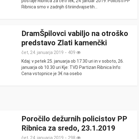
postaje Ribnica za četrtek, 24. januar 2019: Policisti PP
Ribnica smo v zadnjih štiriindvajsetih...
DramŠpilovci vabiljo na otroško
predstavo Zlati kamenčki
čet, 24. januarja 2019
409
Kdaj: v petek 25. januarja ob 17.30 uri in v soboto, 26.
januarja ob 10.30 uri Kje: TVD Partizan Ribnica Info:
Cena vstopnice je 3€ na osebo
Poročilo dežurnih policistov PP
Ribnica za sredo, 23.1.2019
čet, 24. januarja 2019
298