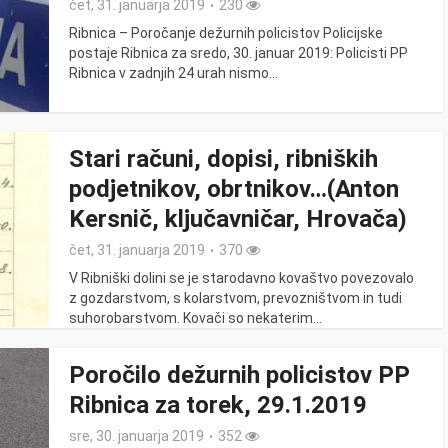
čet, 31. januarja 2019
230
Ribnica – Poročanje dežurnih policistov Policijske
postaje Ribnica za sredo, 30. januar 2019: Policisti PP
Ribnica v zadnjih 24 urah nismo...
Stari računi, dopisi, ribniških
podjetnikov, obrtnikov…(Anton
Kersnič, ključavničar, Hrovača)
čet, 31. januarja 2019
370
V Ribniški dolini se je starodavno kovaštvo povezovalo
z gozdarstvom, s kolarstvom, prevozništvom in tudi
suhorobarstvom. Kovači so nekaterim...
Poročilo dežurnih policistov PP
Ribnica za torek, 29.1.2019
sre, 30. januarja 2019
352