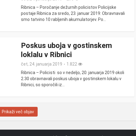
Ribnica – Poročanje dežurnih policistov Policijske
postaje Ribnica za sredo, 23. januar 2019: Obravnavali
smo tatvino 10 rabljenih akumulatorjev. Po...
Poskus uboja v gostinskem
loklalu v Ribnici
čet, 24. januarja 2019
1.822
Ribnica – Policisti so v nedeljo, 20. januarja 2019 okoli
2.30 obravnavali poskus uboja v gostinskem lokalu v
Ribnici, so sporočili iz...
Prikaži več objav