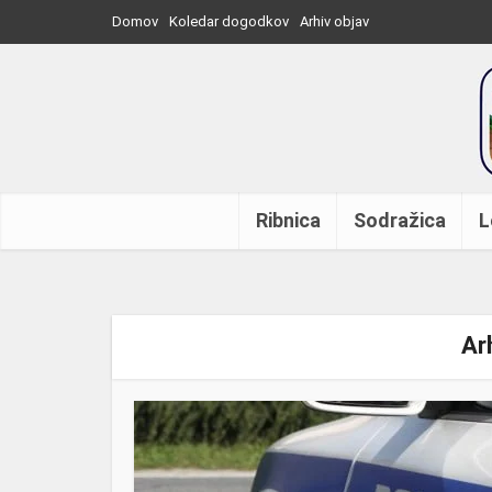
Domov
Koledar dogodkov
Arhiv objav
Ribnica
Sodražica
L
Ar