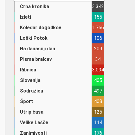
Črna kronika
3.342
Izleti
155
Koledar dogodkov
1.766
Loški Potok
106
Na današnji dan
209
Pisma bralcev
34
Ribnica
3.094
Slovenija
405
Sodražica
497
Šport
408
Utrip časa
125
Velike Lašče
114
Zanimivosti
176