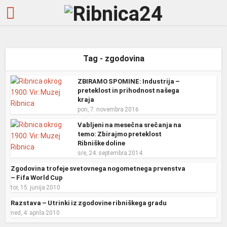
Tag - zgodovina
ZBIRAMO SPOMINE: Industrija –
preteklost in prihodnost našega
kraja
pon, 7. novembra 2016
Vabljeni na mesečna srečanja na
temo: Zbirajmo preteklost
Ribniške doline
sre, 24. septembra 2014
Zgodovina trofeje svetovnega nogometnega prvenstva
– Fifa World Cup
tor, 15. junija 2010
Razstava – Utrinki iz zgodovine ribniškega gradu
ned, 4. aprila 2010