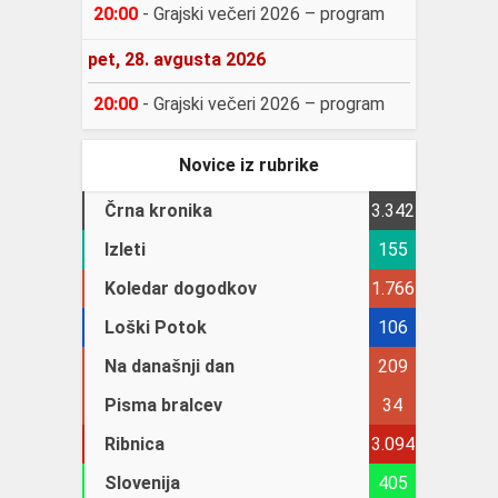
20:00
-
Grajski večeri 2026 – program
pet, 28. avgusta 2026
20:00
-
Grajski večeri 2026 – program
Novice iz rubrike
Črna kronika
3.342
Izleti
155
Koledar dogodkov
1.766
Loški Potok
106
Na današnji dan
209
Pisma bralcev
34
Ribnica
3.094
Slovenija
405