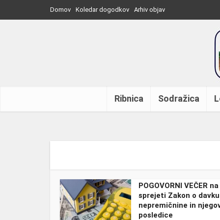
Domov
Koledar dogodkov
Arhiv objav
Ribnica
Sodražica
L
POGOVORNI VEČER na
sprejeti Zakon o davku
nepremičnine in njego
posledice