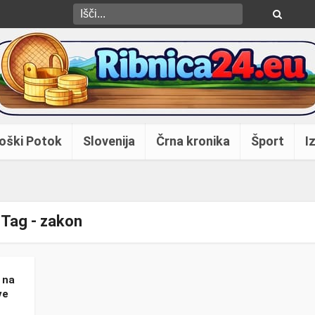
oški Potok
Slovenija
Črna kronika
Šport
Iz
Tag - zakon
 na
ve