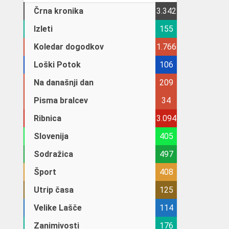
Črna kronika
3.342
Izleti
155
Koledar dogodkov
1.766
Loški Potok
106
Na današnji dan
209
Pisma bralcev
34
Ribnica
3.094
Slovenija
405
Sodražica
497
Šport
408
Utrip časa
125
Velike Lašče
114
Zanimivosti
176