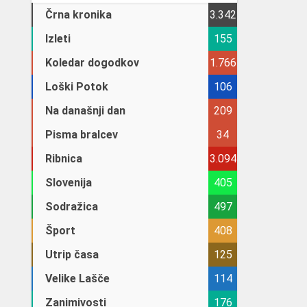
Črna kronika
3.342
Izleti
155
Koledar dogodkov
1.766
Loški Potok
106
Na današnji dan
209
Pisma bralcev
34
Ribnica
3.094
Slovenija
405
Sodražica
497
Šport
408
Utrip časa
125
Velike Lašče
114
Zanimivosti
176