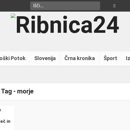
oški Potok
Slovenija
Črna kronika
Šport
Iz
Tag - morje
m
eč in