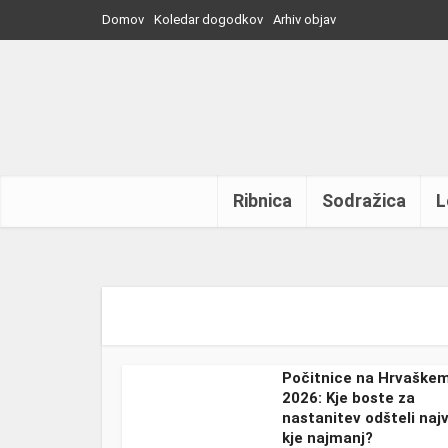
Domov
Koledar dogodkov
Arhiv objav
Ribnica
Sodražica
L
Počitnice na Hrvaške
2026: Kje boste za
nastanitev odšteli najv
kje najmanj?