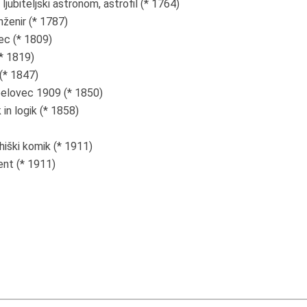
ubiteljski astronom, astrofil (* 1764)
nženir (* 1787)
vec (* 1809)
(* 1819)
(* 1847)
obelovec 1909 (* 1850)
in logik (* 1858)
iški komik (* 1911)
dent (* 1911)