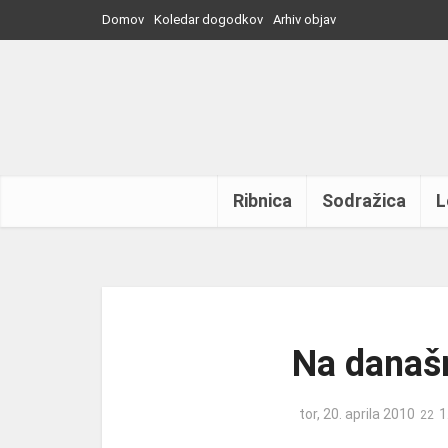
Domov
Koledar dogodkov
Arhiv objav
Ribnica
Sodražica
L
Na današn
tor, 20. aprila 2010
1