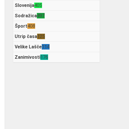
Slovenija
405
Sodražica
497
Šport
408
Utrip časa
125
Velike Lašče
114
Zanimivosti
176