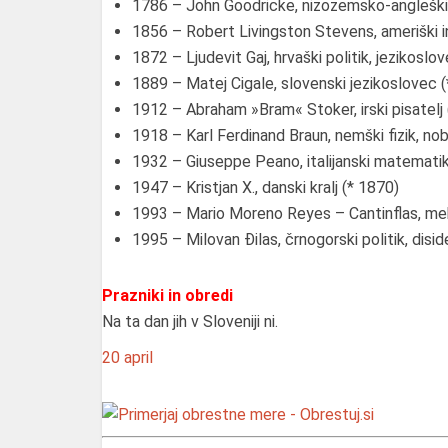
1786 – John Goodricke, nizozemsko-angleški lj
1856 – Robert Livingston Stevens, ameriški i
1872 – Ljudevit Gaj, hrvaški politik, jezikoslo
1889 – Matej Cigale, slovenski jezikoslovec 
1912 – Abraham »Bram« Stoker, irski pisatelj 
1918 – Karl Ferdinand Braun, nemški fizik, n
1932 – Giuseppe Peano, italijanski matematik 
1947 – Kristjan X., danski kralj (* 1870)
1993 – Mario Moreno Reyes – Cantinflas, meh
1995 – Milovan Đilas, črnogorski politik, disi
Prazniki in obredi
Na ta dan jih v Sloveniji ni.
20
april