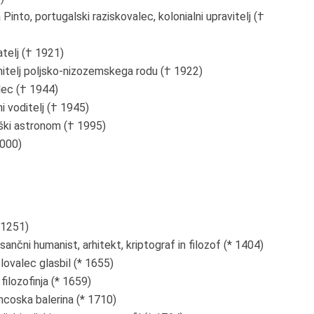
nto, portugalski raziskovalec, kolonialni upravitelj (†
telj († 1921)
mitelj poljsko-nizozemskega rodu († 1922)
lec († 1944)
i voditelj († 1945)
ški astronom († 1995)
2000)
 1251)
sančni humanist, arhitekt, kriptograf in filozof (* 1404)
ovalec glasbil (* 1655)
lozofinja (* 1659)
coska balerina (* 1710)