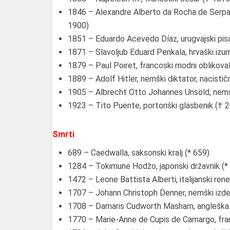
1846 – Alexandre Alberto da Rocha de Serpa Pi
1900)
1851 – Eduardo Acevedo Díaz, urugvajski pisa
1871 – Slavoljub Eduard Penkala, hrvaški izu
1879 – Paul Poiret, francoski modni oblikova
1889 – Adolf Hitler, nemški diktator, nacističn
1905 – Albrecht Otto Johannes Unsöld, nem
1923 – Tito Puente, portoriški glasbenik († 
Smrti
689 – Caedwalla, saksonski kralj (* 659)
1284 – Tokimune Hodžo, japonski državnik (*
1472 – Leone Battista Alberti, italijanski rene
1707 – Johann Christoph Denner, nemški izdel
1708 – Damaris Cudworth Masham, angleška fi
1770 – Marie-Anne de Cupis de Camargo, fran