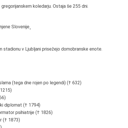
 v gregorijanskem koledarju. Ostaja še 255 dni.
njene Slovenije¸
m stadionu v Ljubljani prisežejo domobranske enote.
slama (tega dne rojen po legendi) († 632)
 1215)
66)
ki diplomat († 1794)
ormator psihiatrije († 1826)
r († 1873)
)