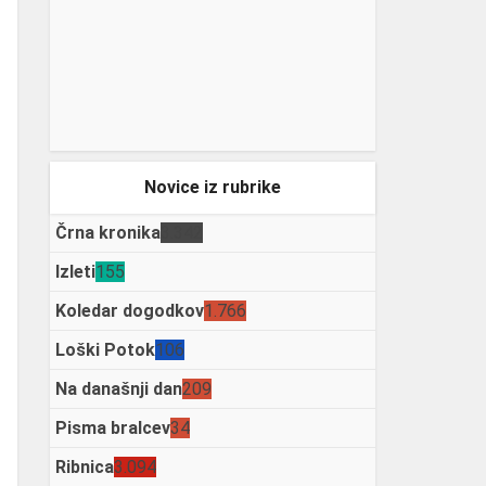
Novice iz rubrike
Črna kronika
3.342
Izleti
155
Koledar dogodkov
1.766
Loški Potok
106
Na današnji dan
209
Pisma bralcev
34
Ribnica
3.094