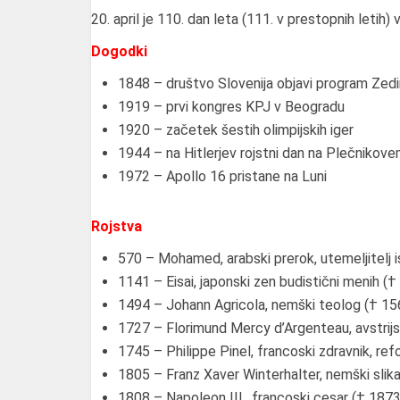
20. april je 110. dan leta (111. v prestopnih letih)
Dogodki
1848 – društvo Slovenija objavi program Zedi
1919 – prvi kongres KPJ v Beogradu
1920 – začetek šestih olimpijskih iger
1944 – na Hitlerjev rojstni dan na Plečnikove
1972 – Apollo 16 pristane na Luni
Rojstva
570 – Mohamed, arabski prerok, utemeljitelj i
1141 – Eisai, japonski zen budistični menih (†
1494 – Johann Agricola, nemški teolog († 15
1727 – Florimund Mercy d’Argenteau, avstrijs
1745 – Philippe Pinel, francoski zdravnik, ref
1805 – Franz Xaver Winterhalter, nemški slika
1808 – Napoleon III., francoski cesar († 1873