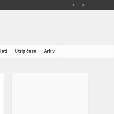
leti
Utrip časa
Arhiv