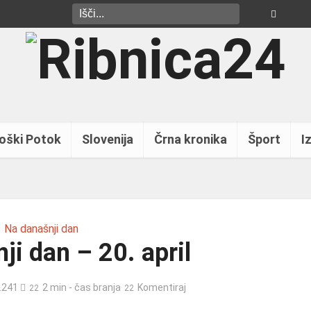
oški Potok
Slovenija
Črna kronika
Šport
Iz
Na današnji dan
ji dan – 20. april
.241
2 min - čas branja
Komentiraj