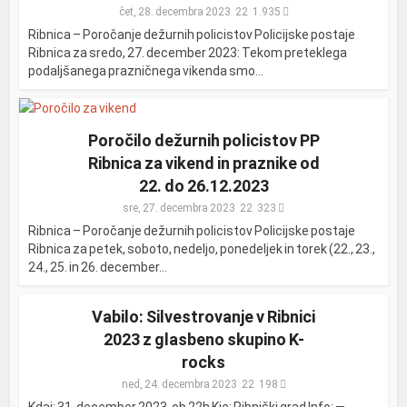
čet, 28. decembra 2023
1.935
Ribnica – Poročanje dežurnih policistov Policijske postaje
Ribnica za sredo, 27. december 2023: Tekom preteklega
podaljšanega prazničnega vikenda smo...
Poročilo dežurnih policistov PP
Ribnica za vikend in praznike od
22. do 26.12.2023
sre, 27. decembra 2023
323
Ribnica – Poročanje dežurnih policistov Policijske postaje
Ribnica za petek, soboto, nedeljo, ponedeljek in torek (22., 23.,
24., 25. in 26. december...
Vabilo: Silvestrovanje v Ribnici
2023 z glasbeno skupino K-
rocks
ned, 24. decembra 2023
198