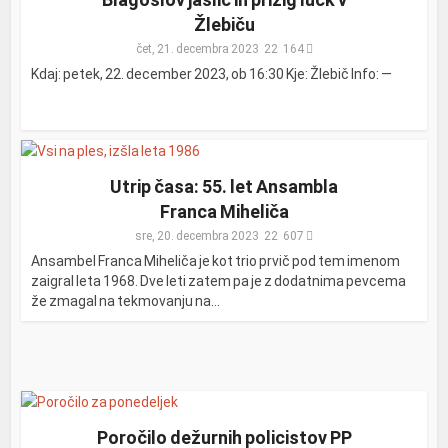
Žlebiču
čet, 21. decembra 2023
164
Kdaj: petek, 22. december 2023, ob 16:30 Kje: Žlebič Info: —
Utrip časa: 55. let Ansambla
Franca Miheliča
sre, 20. decembra 2023
607
Ansambel Franca Miheliča je kot trio prvič pod tem imenom
zaigral leta 1968. Dve leti zatem pa je z dodatnima pevcema
že zmagal na tekmovanju na...
Poročilo dežurnih policistov PP