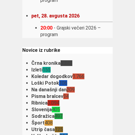
program
pet, 28. avgusta 2026
20:00
-
Grajski večeri 2026 –
program
Novice iz rubrike
Črna kronika
3.342
Izleti
155
Koledar dogodkov
1.766
Loški Potok
106
Na današnji dan
209
Pisma bralcev
34
Ribnica
3.094
Slovenija
405
Sodražica
497
Šport
408
Utrip časa
125