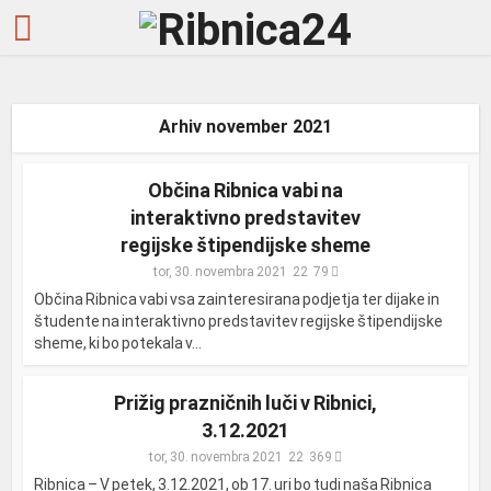
Arhiv november 2021
Občina Ribnica vabi na
interaktivno predstavitev
regijske štipendijske sheme
tor, 30. novembra 2021
79
Občina Ribnica vabi vsa zainteresirana podjetja ter dijake in
študente na interaktivno predstavitev regijske štipendijske
sheme, ki bo potekala v...
Prižig prazničnih luči v Ribnici,
3.12.2021
tor, 30. novembra 2021
369
Ribnica – V petek, 3.12.2021, ob 17. uri bo tudi naša Ribnica