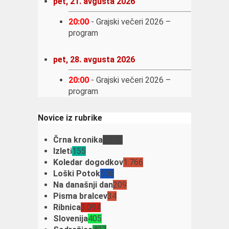
pet, 21. avgusta 2026
20:00
-
Grajski večeri 2026 –
program
pet, 28. avgusta 2026
20:00
-
Grajski večeri 2026 –
program
Novice iz rubrike
Črna kronika
3.342
Izleti
155
Koledar dogodkov
1.766
Loški Potok
106
Na današnji dan
209
Pisma bralcev
34
Ribnica
3.094
Slovenija
405