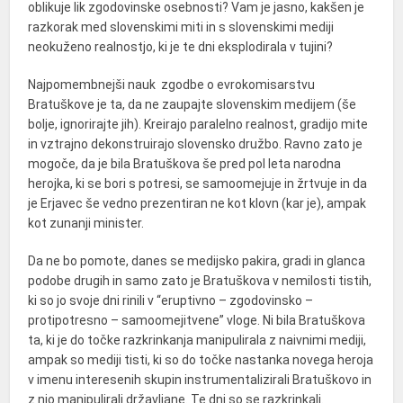
oblikuje lik zgodovinske osebnosti? Vam je jasno, kakšen je
razkorak med slovenskimi miti in s slovenskimi mediji
neokuženo realnostjo, ki je te dni eksplodirala v tujini?
Najpomembnejši nauk zgodbe o evrokomisarstvu
Bratuškove je ta, da ne zaupajte slovenskim medijem (še
bolje, ignorirajte jih). Kreirajo paralelno realnost, gradijo mite
in vztrajno dekonstruirajo slovensko družbo. Ravno zato je
mogoče, da je bila Bratuškova še pred pol leta narodna
herojka, ki se bori s potresi, se samoomejuje in žrtvuje in da
je Erjavec še vedno prezentiran ne kot klovn (kar je), ampak
kot zunanji minister.
Da ne bo pomote, danes se medijsko pakira, gradi in glanca
podobe drugih in samo zato je Bratuškova v nemilosti tistih,
ki so jo svoje dni rinili v “eruptivno – zgodovinsko –
protipotresno – samoomejitvene” vloge. Ni bila Bratuškova
ta, ki je do točke razkrinkanja manipulirala z naivnimi mediji,
ampak so mediji tisti, ki so do točke nastanka novega heroja
v imenu interesenih skupin instrumentalizirali Bratuškovo in
z njo manipulirali državljane. Te dni so se razkrinkali.