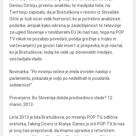
Denisu Oštirju, prvemu analitiku te medijske hiše, na
Twitterju zapisalo, da je Bratuškova v resnici iz Slovaške.
Oštir je tudi sicer velik humorist, ko je potrebno analizirati
podatke, ampak kako iskrena je zaskrbljenost te televizije
za ugled Slovenije v neoliberalni EU (ki nad nas, tega na POP
TV nikoli ne pozabijo povedati, pošilja grožnje s trojko in
varčevanjem) pa govori tale insert iz prispevka, ki je nastal,
ko je Bratuškova, tedaj še velik up slovenskih medijev,
sestavljala vlado:
Novinarka: “
Po mnenju večine je imela izvrsten nastop v
parlamentu, pokazala je voljo po nedelitvah in poudarila
solidarnost
.”
Preverjeno: Bo Slovenija dobila predsednico vlade? 12.
marec 2013.
Leta 2013 je bila Bratuškova, po mnenju POP TV, odlična
oratorka, faking Cicero iz Kranja. Danes jo isti POP TV, ki nas
je svoj čas prepričeval, da imamo opravka z retoričnim