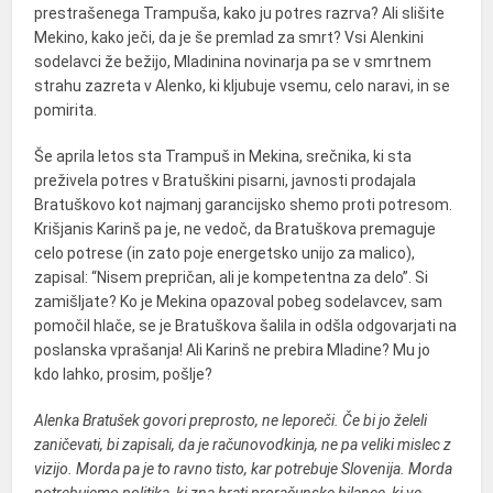
prestrašenega Trampuša, kako ju potres razrva? Ali slišite
Mekino, kako ječi, da je še premlad za smrt? Vsi Alenkini
sodelavci že bežijo, Mladinina novinarja pa se v smrtnem
strahu zazreta v Alenko, ki kljubuje vsemu, celo naravi, in se
pomirita.
Še aprila letos sta Trampuš in Mekina, srečnika, ki sta
preživela potres v Bratuškini pisarni, javnosti prodajala
Bratuškovo kot najmanj garancijsko shemo proti potresom.
Krišjanis Karinš pa je, ne vedoč, da Bratuškova premaguje
celo potrese (in zato poje energetsko unijo za malico),
zapisal: “Nisem prepričan, ali je kompetentna za delo”. Si
zamišljate? Ko je Mekina opazoval pobeg sodelavcev, sam
pomočil hlače, se je Bratuškova šalila in odšla odgovarjati na
poslanska vprašanja! Ali Karinš ne prebira Mladine? Mu jo
kdo lahko, prosim, pošlje?
Alenka Bratušek govori preprosto, ne leporeči. Če bi jo želeli
zaničevati, bi zapisali, da je računovodkinja, ne pa veliki mislec z
vizijo. Morda pa je to ravno tisto, kar potrebuje Slovenija. Morda