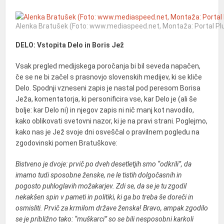
Alenka Bratušek (Foto: www.mediaspeed.net, Montaža: Portal Pl
DELO: Vstopita Delo in Boris Jež
Vsak pregled medijskega poročanja bi bil seveda napačen,
če se ne bi začel s prasnovjo slovenskih medijev, ki se kliče
Delo. Spodnji vzneseni zapis je nastal pod peresom Borisa
Ježa, komentatorja, ki personificira vse, kar Delo je (ali še
bolje: kar Delo ni) in njegov zapis ni nič manj kot navodilo,
kako oblikovati svetovni nazor, ki je na pravi strani. Poglejmo,
kako nas je Jež svoje dni osveščal o pravilnem pogledu na
zgodovinski pomen Bratuškove:
Bistveno je dvoje: prvič po dveh desetletjih smo “odkrili”, da
imamo tudi sposobne ženske, ne le tistih dolgočasnih in
pogosto puhloglavih možakarjev. Zdi se, da se je tu zgodil
nekakšen spin v pameti in politiki, ki ga bo treba še doreči in
osmisliti. Prvič za krmilom države ženska! Bravo, ampak zgodilo
se je približno tako: “muškarci” so se bili nesposobni karkoli