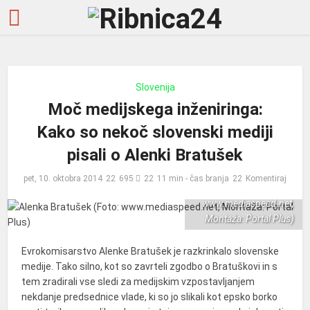
Slovenija
Moč medijskega inženiringa:
Kako so nekoč slovenski mediji
pisali o Alenki Bratušek
pet, 10. oktobra 2014
695
11 min - čas branja
Komentiraj
Alenka Bratušek (Foto:
www.mediaspeed.net,
Montaža: Portal Plus)
Evrokomisarstvo Alenke Bratušek je razkrinkalo slovenske
medije.
Tako silno, kot so zavrteli zgodbo o Bratuškovi in s
tem zradirali vse sledi za medijskim vzpostavljanjem
nekdanje predsednice vlade, ki so jo slikali kot epsko borko