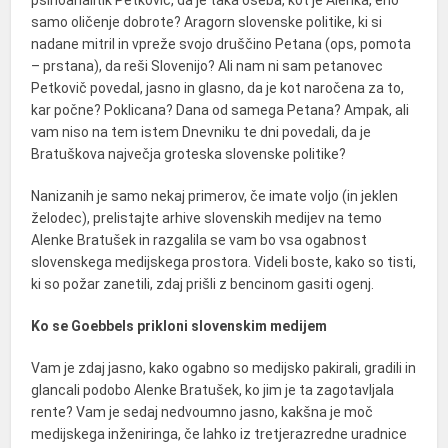
psihoanalitik Petkovič, da je taka oseba, kot je Alenka, eno
samo oličenje dobrote? Aragorn slovenske politike, ki si
nadane mitril in vpreže svojo druščino Petana (ops, pomota
– prstana), da reši Slovenijo? Ali nam ni sam petanovec
Petkovič povedal, jasno in glasno, da je kot naročena za to,
kar počne? Poklicana? Dana od samega Petana? Ampak, ali
vam niso na tem istem Dnevniku te dni povedali, da je
Bratuškova največja groteska slovenske politike?
Nanizanih je samo nekaj primerov, če imate voljo (in jeklen
želodec), prelistajte arhive slovenskih medijev na temo
Alenke Bratušek in razgalila se vam bo vsa ogabnost
slovenskega medijskega prostora. Videli boste, kako so tisti,
ki so požar zanetili, zdaj prišli z bencinom gasiti ogenj.
Ko se Goebbels prikloni slovenskim medijem
Vam je zdaj jasno, kako ogabno so medijsko pakirali, gradili in
glancali podobo Alenke Bratušek, ko jim je ta zagotavljala
rente? Vam je sedaj nedvoumno jasno, kakšna je moč
medijskega inženiringa, če lahko iz tretjerazredne uradnice