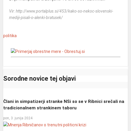
Vir: http://www.portalplus.si/453/kako-so-nekoc-slovenski-
mediji-pisali-o-alenki-bratusek/
politika
Sorodne novice tej objavi
Člani in simpatizerji stranke NSi so se v Ribnici srečali na
tradicionalnem strankinem taboru
pon, 3. junija 2024