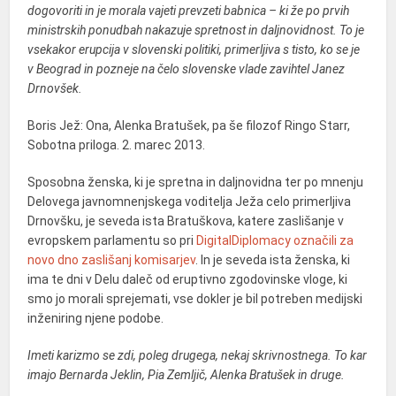
dogovoriti in je morala vajeti prevzeti babnica – ki že po prvih
ministrskih ponudbah nakazuje spretnost in daljnovidnost. To je
vsekakor erupcija v slovenski politiki, primerljiva s tisto, ko se je
v Beograd in pozneje na čelo slovenske vlade zavihtel Janez
Drnovšek.
Boris Jež: Ona, Alenka Bratušek, pa še filozof Ringo Starr,
Sobotna priloga. 2. marec 2013.
Sposobna ženska, ki je spretna in daljnovidna ter po mnenju
Delovega javnomnenjskega voditelja Ježa celo primerljiva
Drnovšku, je seveda ista Bratuškova, katere zaslišanje v
evropskem parlamentu so pri
DigitalDiplomacy označili za
novo dno zaslišanj komisarjev
. In je seveda ista ženska, ki
ima te dni v Delu daleč od eruptivno zgodovinske vloge, ki
smo jo morali sprejemati, vse dokler je bil potreben medijski
inženiring njene podobe.
Imeti karizmo se zdi, poleg drugega, nekaj skrivnostnega. To kar
imajo Bernarda Jeklin, Pia Zemljič, Alenka Bratušek in druge.