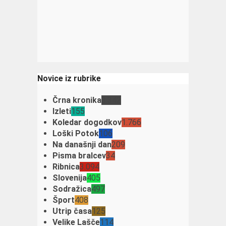
Novice iz rubrike
Črna kronika
3.342
Izleti
155
Koledar dogodkov
1.766
Loški Potok
106
Na današnji dan
209
Pisma bralcev
34
Ribnica
3.094
Slovenija
405
Sodražica
497
Šport
408
Utrip časa
125
Velike Lašče
114