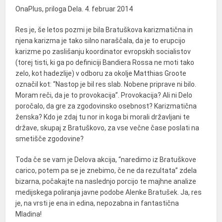
OnaPlus, priloga Dela. 4. februar 2014
Res je, še letos pozmi je bila Bratuškova karizmatična in
njena karizma je tako silno naraščala, da je to erupcijo
karizme po zaslišanju koordinator evropskih socialistov
(torej tisti, ki ga po definiciji Bandiera Rossa ne moti tako
zelo, kot hadezlije) v odboru za okolje Matthias Groote
označil kot: “Nastop je bil res slab. Nobene priprave ni bilo.
Moram reči, da je to provokacija”. Provokacija? Ali ni Delo
poročalo, da gre za zgodovinsko osebnost? Karizmatična
ženska? Kdo je zdaj tu nor in koga bi morali državljani te
države, skupaj z Bratuškovo, za vse večne čase poslati na
smetišče zgodovine?
Toda če se vam je Delova akcija, “naredimo iz Bratuškove
carico, potem pa se je znebimo, če ne da rezultata” zdela
bizarna, počakajte na naslednjo porcijo te majhne analize
medijskega poliranja javne podobe Alenke Bratušek. Ja, res
je, na vrsti je ena in edina, nepozabna in fantastična
Mladina!