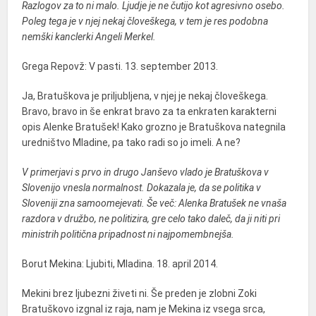
Razlogov za to ni malo. Ljudje je ne čutijo kot agresivno osebo.
Poleg tega je v njej nekaj človeškega, v tem je res podobna
nemški kanclerki Angeli Merkel.
Grega Repovž: V pasti. 13. september 2013.
Ja, Bratuškova je priljubljena, v njej je nekaj človeškega.
Bravo, bravo in še enkrat bravo za ta enkraten karakterni
opis Alenke Bratušek! Kako grozno je Bratuškova nategnila
uredništvo Mladine, pa tako radi so jo imeli. A ne?
V primerjavi s prvo in drugo Janševo vlado je Bratuškova v
Slovenijo vnesla normalnost. Dokazala je, da se politika v
Sloveniji zna samoomejevati. Še več: Alenka Bratušek ne vnaša
razdora v družbo, ne politizira, gre celo tako daleč, da ji niti pri
ministrih politična pripadnost ni najpomembnejša.
Borut Mekina: Ljubiti, Mladina. 18. april 2014.
Mekini brez ljubezni živeti ni. Še preden je zlobni Zoki
Bratuškovo izgnal iz raja, nam je Mekina iz vsega srca,