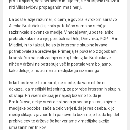
proti trojkam, neoliberalcem in tujcem, se ni uspelo izkazati
niti Miloševićevi propagandni mašineriji.
Da boste lažje razumeli, o čem je govora: evrokomisarstvo
Alenke Bratušek (ki je bilo patetično samo po sebi) je
razkrinkalo slovenske medije. V nadaljevanju boste lahko
prebrali, kako so o njej poročali na Delu, Dnevniku, POP TV in
Mladini, in to takrat, ko so jo interesne skupine krvavo
potrebovale za preživetje. Primerjajte povzeto z zgodbami,
ki se vlačijo naokoli zadnjih nekaj tednov, ko Bratuškove
nihče v državi ne potrebuje več in postalo vam bo jasno,
kako delujejo instrumenti medijskega inženiringa.
In ko boste vse to prebrali, ne recite, da vam nihče ni
dokazal, da medijski inženiring, za potrebe interesnih skupin,
obstaja. Pri vsem skupaj je najbolj bizarno to, da je
Bratuškova, nekje sredi celotnega procesa poliranja njene
medijske podobe, začela celo verjeti, da je res oseba, ki jo
mediji slikajo v javnosti. In pa seveda bizarno je to, da lep del
prebivalcev te države še kar verjame v medijske akcije
umazanih rentnikov.