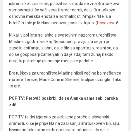
iskreno, kot zna le on, položil na srce, da se zna Bratuškova
samoomejiti; še več, verjeti smo morali, da je Bratuškova
osnovna merska enota za normalnost. Ampak “life is a
bitch” in tole je Mekina nedavno poslal v tujino: (
Povezava
)!
Ni kaj, v pol leta se lahko s svetovnim nazorom uredništva
Mladine zgodi marsikaj. Nepoučeni pravijo, da se jim je
zgodila epifanija, zlobni, da je šlo za apostazo, realni pa, da
so se gospodarji zamenjali in da je zdaj tam zunaj nekdo
drug, ki potrebuje glancanje medijske podobe.
Bratuškova za uredništvo Mladine nikoli več ne bo mešanica
matere Tereze, Marie Curie in Sheene, kraljice džungle. Tako
to gre.
POP TV: Perovič poskrbi, da se Alenka sama sebi carska
zdi!
POP TV te dni izjemno zaskrbljeno poroča o slovenski
sramoti, ki se je pripetila na zaslišanju Bratuškove v Bruslju.
Novinarje tako silno skrbi grozljivost situacije, da se je