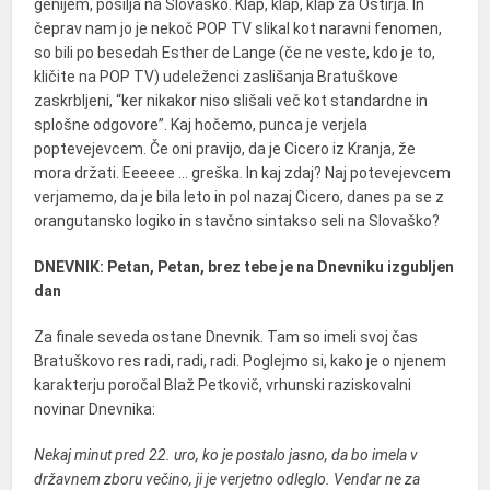
genijem, pošilja na Slovaško. Klap, klap, klap za Oštirja. In
čeprav nam jo je nekoč POP TV slikal kot naravni fenomen,
so bili po besedah Esther de Lange (če ne veste, kdo je to,
kličite na POP TV) udeleženci zaslišanja Bratuškove
zaskrbljeni, “ker nikakor niso slišali več kot standardne in
splošne odgovore”. Kaj hočemo, punca je verjela
poptevejevcem. Če oni pravijo, da je Cicero iz Kranja, že
mora držati. Eeeeee … greška. In kaj zdaj? Naj potevejevcem
verjamemo, da je bila leto in pol nazaj Cicero, danes pa se z
orangutansko logiko in stavčno sintakso seli na Slovaško?
DNEVNIK: Petan, Petan, brez tebe je na Dnevniku izgubljen
dan
Za finale seveda ostane Dnevnik. Tam so imeli svoj čas
Bratuškovo res radi, radi, radi. Poglejmo si, kako je o njenem
karakterju poročal Blaž Petkovič, vrhunski raziskovalni
novinar Dnevnika:
Nekaj minut pred 22. uro, ko je postalo jasno, da bo imela v
državnem zboru večino, ji je verjetno odleglo. Vendar ne za