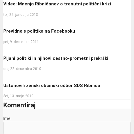
Video: Mnenja Ribničanov o trenutni politični krizi
tor, 22. januarja 2013
Previdno s politiko na Facebooku
pet, 9. decembra 2011
Pijani politiki in njihovi cestno-prometni prekrški
sre, 22. decembra 2010
Ustanovili ženski občinski odbor SDS Ribnica
čet, 13. maja 2010
Komentiraj
Ime