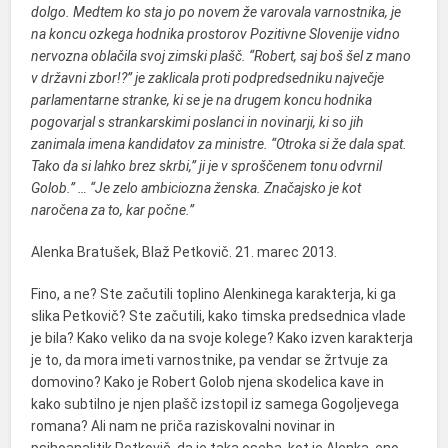
dolgo. Medtem ko sta jo po novem že varovala varnostnika, je
na koncu ozkega hodnika prostorov Pozitivne Slovenije vidno
nervozna oblačila svoj zimski plašč. “Robert, saj boš šel z mano
v državni zbor!?” je zaklicala proti podpredsedniku največje
parlamentarne stranke, ki se je na drugem koncu hodnika
pogovarjal s strankarskimi poslanci in novinarji, ki so jih
zanimala imena kandidatov za ministre. “Otroka si že dala spat.
Tako da si lahko brez skrbi,” ji je v sproščenem tonu odvrnil
Golob.” … “Je zelo ambiciozna ženska. Značajsko je kot
naročena za to, kar počne.”
Alenka Bratušek, Blaž Petkovič. 21. marec 2013.
Fino, a ne? Ste začutili toplino Alenkinega karakterja, ki ga
slika Petkovič? Ste začutili, kako timska predsednica vlade
je bila? Kako veliko da na svoje kolege? Kako izven karakterja
je to, da mora imeti varnostnike, pa vendar se žrtvuje za
domovino? Kako je Robert Golob njena skodelica kave in
kako subtilno je njen plašč izstopil iz samega Gogoljevega
romana? Ali nam ne priča raziskovalni novinar in