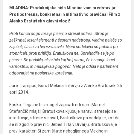
MLADINA: Produkcijska hiša Mladina vam predstavlja:
Protipotresna, konkretna in ultimativno pravična! Film z
Alenko Bratušek v glavni vlogi!
Proti koncu pogovora je pisarno stresel potres. Strop je
zaškripal, leseni elementi v šestem nadstropju vladne palače so
zaječali, tla so za hip vzvalovila. Njeni sodelavci so pohiteli po
stopnicah, proti pritličju. Bratuškova ne. Sprehodila se je po
pisarni. Se pošalila, ali bi bila kaj bolj varna, če bi nanjo legel
varnostnik, in nadaljevala pogovor. Nato je odšla v parlament
odgovarjat na poslanska vprašanja.
Jure Trampuš, Borut Mekina: Intervju z Alenko Bratušek. 25.
april 2014.
Epsko. Tega ne bi zmogel zapisati niti sam Marcel
Štefančič mlajši. Bratuškova kljubuje naravi, stresejo se
institucije, strese se svet, Bratuškova pa nadaljuje, kot da
se ni zgodilo prav nič. Jebeš Tita v Drvarju, Bratuškova je
pravi karakter! Si zamišljate nebogljenega Mekino in