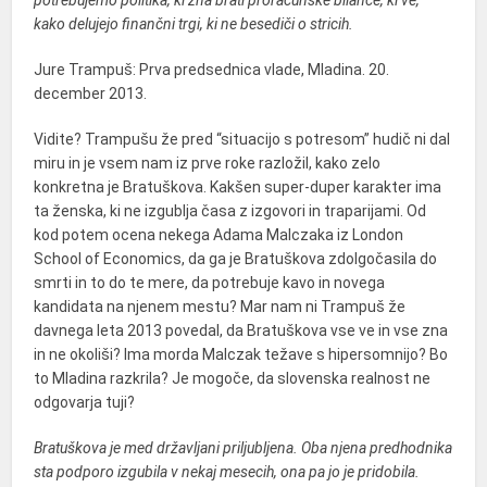
potrebujemo politika, ki zna brati proračunske bilance, ki ve,
kako delujejo finančni trgi, ki ne besediči o stricih.
Jure Trampuš: Prva predsednica vlade, Mladina. 20.
december 2013.
Vidite? Trampušu že pred “situacijo s potresom” hudič ni dal
miru in je vsem nam iz prve roke razložil, kako zelo
konkretna je Bratuškova. Kakšen super-duper karakter ima
ta ženska, ki ne izgublja časa z izgovori in traparijami. Od
kod potem ocena nekega Adama Malczaka iz London
School of Economics, da ga je Bratuškova zdolgočasila do
smrti in to do te mere, da potrebuje kavo in novega
kandidata na njenem mestu? Mar nam ni Trampuš že
davnega leta 2013 povedal, da Bratuškova vse ve in vse zna
in ne okoliši? Ima morda Malczak težave s hipersomnijo? Bo
to Mladina razkrila? Je mogoče, da slovenska realnost ne
odgovarja tuji?
Bratuškova je med državljani priljubljena. Oba njena predhodnika
sta podporo izgubila v nekaj mesecih, ona pa jo je pridobila.