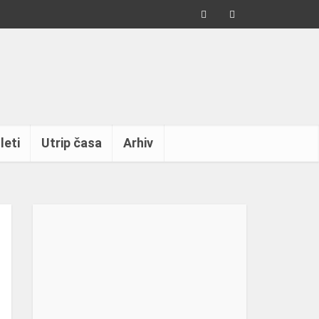
leti
Utrip časa
Arhiv