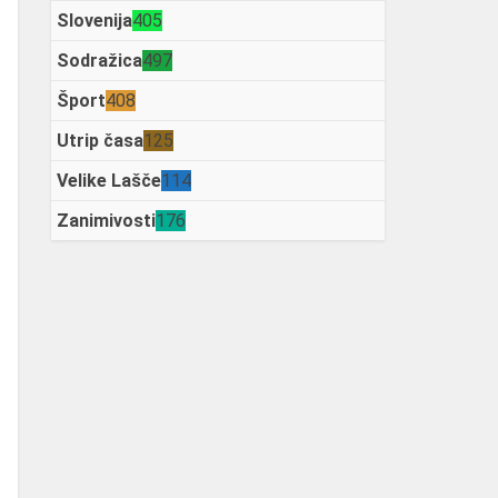
Slovenija
405
Sodražica
497
Šport
408
Utrip časa
125
Velike Lašče
114
Zanimivosti
176