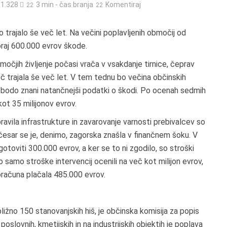
1.328
3 min - čas branja
Komentiraj
o trajalo še več let. Na večini poplavljenih območij od
koraj 600.000 evrov škode.
očjih življenje počasi vrača v vsakdanje tirnice, čeprav
šč trajala še več let. V tem tednu bo večina občinskih
a bodo znani natančnejši podatki o škodi. Po ocenah sedmih
ot 35 milijonov evrov.
ravila infrastrukture in zavarovanje varnosti prebivalcev so
i česar se je, denimo, zagorska znašla v finančnem šoku. V
toviti 300.000 evrov, a ker se to ni zgodilo, so stroški
o samo stroške intervencij ocenili na več kot milijon evrov,
roračuna plačala 485.000 evrov.
ribližno 150 stanovanjskih hiš, je občinska komisija za popis
oslovnih, kmetijskih in na industrijskih objektih je poplava