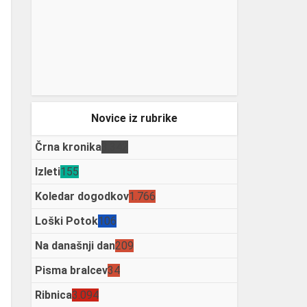
Novice iz rubrike
Črna kronika
3.342
Izleti
155
Koledar dogodkov
1.766
Loški Potok
106
Na današnji dan
209
Pisma bralcev
34
Ribnica
3.094