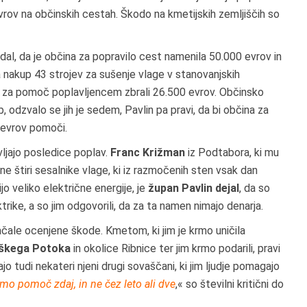
rov na občinskih cestah. Škodo na kmetijskih zemljiščih so
al, da je občina za popravilo cest namenila 50.000 evrov in
nakup 43 strojev za sušenje vlage v stanovanjskih
za pomoč poplavljencem zbrali 26.500 evrov. Občinsko
 odzvalo se jih je sedem, Pavlin pa pravi, da bi občina za
 evrov pomoči.
ljajo posledice poplav.
Franc Križman
iz Podtabora, ki mu
e štiri sesalnike vlage, ki iz razmočenih sten vsak dan
jo veliko električne energije, je
župan Pavlin dejal
, da so
trike, a so jim odgovorili, da za ta namen nimajo denarja.
lačale ocenjene škode. Kmetom, ki jim je krmo uničila
škega Potoka
in okolice Ribnice ter jim krmo podarili, pravi
 tudi nekateri njeni drugi sovaščani, ki jim ljudje pomagajo
mo pomoč zdaj, in ne čez leto ali dve
,« so številni kritični do