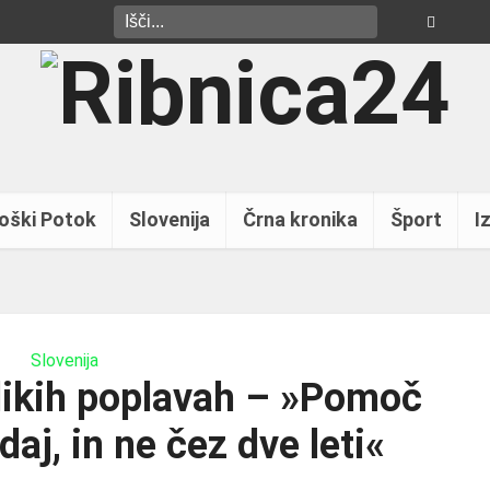
oški Potok
Slovenija
Črna kronika
Šport
Iz
Slovenija
likih poplavah – »Pomoč
aj, in ne čez dve leti«