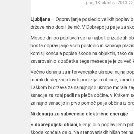
pon, 18. oktobra 2010
Ljubljana
– Odpravljanje posledic velikih poplav b
države niso dobili še nič. V Dobrepolju pa je za s
Mesec dni po poplavah se na najbolj prizadetih obm
bosta odpravljanje vseh posledic in sanacija plazi
komisij končala popise škode na objektih, tako d
zavarovalnic z začetka tega meseca je je za več k
Večino denarja za intervencijske ukrepe, nujna pop
morali doslej zagotoviti podjetja in občine, zarad
Laškem bi država za najnujnejše ukrepe morala zago
sanacije za zdaj padli na pleča občine, v Krškem s
za nujno sanacijo in prvo pomoč pa je občina iz p
Ni denarja za subvencijo električne energije
V
dobrepoljski občini
, kjer je bilo poplavljenih p
škode končala delo. Na stanovanjskih hišah ter na p