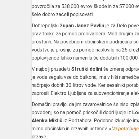
povzročila za 538.000 evrov škode in za 57.000 ev
šele dobro začeli popisovati.
Dobrepoljski
župan Janez Pavlin
je za Delo poved
prav toliko za pomoč prebivalcem. Med drugim za 
prostorih. Na posebnem občinskem podračunu so 
vodstvo je prošnjo za pomoč naslovilo na 25 družb,
poplavljence lahko namenila še dodatnih 100.000
V najbolj prizadeti
Struški dolini
še zmeraj odprav
je voda segala vse do balkona, ima v hiši nameščen
načrpajo dobrih 30 litrov vode. Ker sesalniki porabi
zaprosili Elektro Ljubljana za subvencioniranje elek
Domačini pravijo, da jim zavarovalnice še niso izp
povodenj, so na pomoč priskočili dobri ljudje iz
Lo
Alenka Miklič
iz Podtabora. Podobne izkušnje imajo
mimo občinskih in državnih ustanov. »
Mi potrebuje
države.