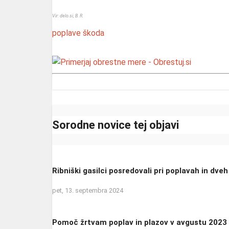
Vir: delo.si, B. R.
poplave
škoda
Sorodne novice tej objavi
Ribniški gasilci posredovali pri poplavah in dv
pet, 13. septembra 2024
Pomoč žrtvam poplav in plazov v avgustu 2023