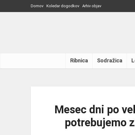
Domov
Koledar dogodkov
Arhiv objav
Ribnica
Sodražica
L
Mesec dni po ve
potrebujemo zd