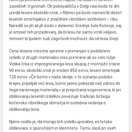
zasebnih trgovinah. Ob pokopališču v Dolgi vasi bodo te dni
uredili leseni ekološki otok, v Ribnici pa bodo namestili deset
lesenih smetnjakov z značilnim ribniškim simbolom – ribo.
Naredili so jih ali jih bodo v delavnici Srednje šole Kočevje, saj
je smisel teh prizadevanj, da bi lesu ne samo vrnili veljavo,
temveč bi ljudem tudi zagotovili možnost, da od lesa živijo.
Cene lesene mestne opreme v primerjavi s podobnimi
izdelki iz drugih materialov niso pretirane ali so celo nižje.
Velika črka iz impregniranega lesa skupaj z montažo stane
90 evrov, ekološki otok je vreden 850 evrov, leseni smetnjak
120 evrov. »Če bomo v naše okolje, v to zunanjo podobo
krajev, pripeljali več lesa, bomo jasno pokazali naš odnos do
tega naravnega materiala,« je prepričana sogovornica, ki pri
oblikovanju lesenih izdelkov povezuje tradicijo širšega
kočevsko-ribniškega območja in sodobna vedenja o
oblikovanju lesa.
Njeno vodilo je, da morajo biti izdelki uporabni, estetsko
oblikovani, s sporočilom in identiteto. Temu sledi pri vseh