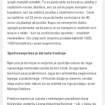
svojih manjših izdelkih. To so podstavki za kozarce, pladnji z
različnimi motivi, škatlice, set za sol in poper, komplet za
kopalnico, set za zelišča, pručka z različnimi motivi… Cene
so različne, od 22 evrov za podstavke za kozarce do 40
evrov za pladnje ali pručko. Kupci so neverjetno dobro
sprejeli podstavke za kozarce, ki so narejeni iz različnih vrst
lesa in v obliki – kot se za Kočevsko spodobi – značilnih
medvedkov. »Do zdaj sem verjetno prodala kakšnih 1000,
1500 kompletov,« pravi sogovornica.
Spoštovanje lesa je del naše tradicije
Njen oče je bil mizar in verjetno je spoštljiv odnos do tega
naravnega materiala razvila že kot otrok. Druga njena
lastnost pa je praktičnost, saj je kot arhitektka zagovornica
lepega, a praktičnega. »Vrhunski dizajn je zanimiv, vendar
ideja zaživi šele takrat, ko se izdelek na trgu prodaja,« pravi
Mateja Dekleva.
Poklicno kariero je začela v nekdanjem paradnem konji
Kočevske, podjetju Lesna industrija Kočevje – Lik, v času, ko