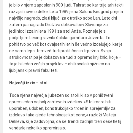
je bilo v njem zaposlenih 900 ljudi. Takrat so kar trije arhitekti
razvijali nove izdelke. Leta 1989 je na Salonu Beograd prejela
najvišjo nagrado, zlati ključ, za otroško sobo Lan. Leto dni
zatem pa nagrado Društva oblikovalcev Slovenije za
jedilnico Izza in leta 1991 za stol Anže. Pozneje je s
podjetjem Lesing razvila šolsko garnituro Juventa. To
pohištvo po več kot dvajsetih letih še vedno izdelujejo, ker je
ne samo lepo, temveč tudi praktično in trpežno. Svojo
strokovnost pa je dokazovala tudi z opremo knjižnic, ko je –
to je bil eden večjih projektov – oblikovala knjižnico na
ljubljanski pravni fakulteti.
Največji izziv – stol
Toda njena največja ljubezen so stoli, ki so v pohištveni
opremi eden najbolj zahtevnih izdelkov. »Stol mora biti
uporaben, udoben, konstrukcijsko trden in sprejemljiv za
izdelavo tako glede tehnologije kot cene,« razloži Mateja
Dekleva, ki je zadovoljna, da se trendi zadnjih treh desetletij
vendarle nekoliko spreminjajo.