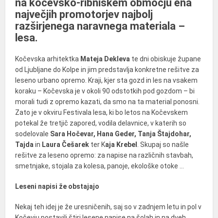
na kočevsko-ribniškem območju ena
največjih promotorjev najbolj
razširjenega naravnega materiala –
lesa.
Kočevska arhitektka
Mateja Dekleva
te dni obiskuje župane
od Ljubljane do Kolpe in jim predstavlja konkretne rešitve za
leseno urbano opremo. Kraji, kjer sta gozd in les na vsakem
koraku – Kočevska je v okoli 90 odstotkih pod gozdom – bi
morali tudi z opremo kazati, da smo na ta material ponosni.
Zato je v okviru Festivala lesa, ki bo letos na Kočevskem
potekal že tretjič zapored, vodila delavnice, v katerih so
sodelovale
Sara Hočevar, Hana Geder, Tanja Štajdohar,
Tajda
in
Laura Češarek
ter K
aja Krebel
. Skupaj so našle
rešitve za leseno opremo: za napise na različnih stavbah,
smetnjake, stojala za kolesa, panoje, ekološke otoke …
Leseni napisi že obstajajo
Nekaj teh idej je že uresničenih, saj so v zadnjem letu in pol v
Kočevju postavili štiri lesene napise na šolah in na dveh