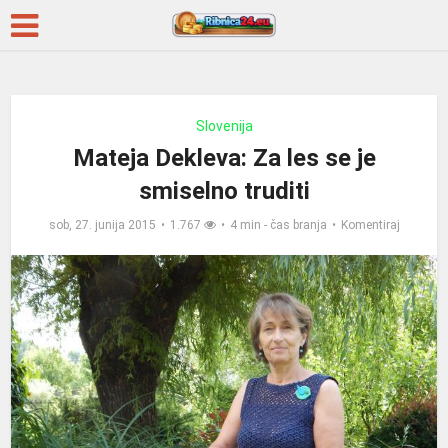
Slovenija
Mateja Dekleva: Za les se je
smiselno truditi
sob, 27. junija 2015
1.767
4 min - čas branja
Komentiraj