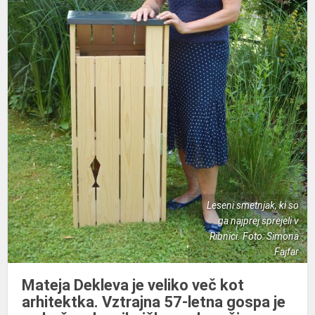
Leseni smetnjak, ki so
ga najprej sprejeli v
Ribnici. Foto: Simona
Fajfar
Mateja Dekleva je veliko več kot
arhitektka. Vztrajna 57-letna gospa je