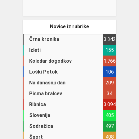
Novice iz rubrike
Črna kronika
3.342
Izleti
155
Koledar dogodkov
1.766
Loški Potok
106
Na današnji dan
209
Pisma bralcev
34
Ribnica
3.094
Slovenija
405
Sodražica
497
Šport
408