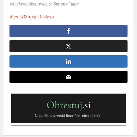
Vir: slovenskenovice.si, Simona Fajfar
les
Mateja Dekleva