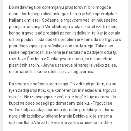
Do nedavnega pri opremljanju prostorov ni bilo mogoče
dobiti dostojnega slovenskega stola in je hiše opremljala z
italijanskimi stoli. Sočasno je trgovcem več let neuspešno
ponujala naslanjač Mir. »Dobrega stola ni hotel vzeti nihče,
ker so trgovci pač prodajali poceni izdelke in to, kar je ostalo
od lon poslov. Toda dodatni problem je v tem, da so trgovci s
ponudbo vzgajali potrošnike,« opozori Mateja. Tako niso
redke neprijetnosti, kakršna je nastala na zadnjem odprtju
razstave Čari lesa v Cankarjevem domu, ko so sedeli na
plastičnih stolih. »Javne ustanove bi naredile veliko za les,
če bi naročile lesene stole,« pravi sogovornica.
Razmere se počasi spreminjajo. To vidi tudi po tem, da so
njen zadnji stol Kos, ki je konferenčni in nakladalni, trgovci
sprejeli. Ne izgovarjajo se več, da je boljše tuje oziroma da
kupci ne bodo posegli po domačem izdelku. »Trgovci se
vedno bolj zavedajo pomena domače produkcije in doma
narejenih izdelkov,« sklene Mateja Dekleva, ki je zmerna
optimistka: »A le zato, ker se je za les smiselno truditi.«