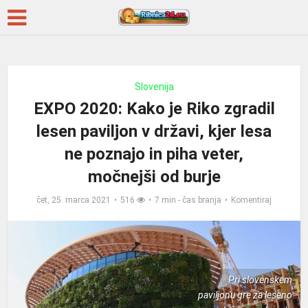
Slovenija
EXPO 2020: Kako je Riko zgradil
lesen paviljon v državi, kjer lesa
ne poznajo in piha veter,
močnejši od burje
čet, 25. marca 2021
516
7 min - čas branja
Komentiraj
Pri slovenskem
paviljonu gre za leseno