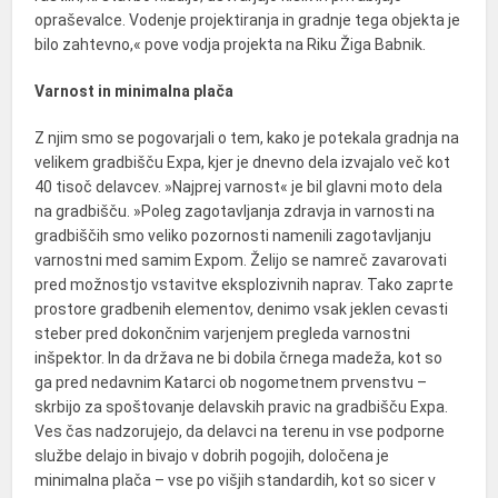
opraševalce. Vodenje projektiranja in gradnje tega objekta je
bilo zahtevno,« pove vodja projekta na
Riku Žiga Babnik
.
Varnost in minimalna plača
Z njim smo se pogovarjali o tem, kako je potekala gradnja na
velikem gradbišču Expa, kjer je dnevno dela izvajalo več kot
40 tisoč delavcev. »Najprej varnost« je bil glavni moto dela
na gradbišču. »Poleg zagotavljanja zdravja in varnosti na
gradbiščih smo veliko pozornosti namenili zagotavljanju
varnostni med samim Expom. Želijo se namreč zavarovati
pred možnostjo vstavitve eksplozivnih naprav. Tako zaprte
prostore gradbenih elementov, denimo vsak jeklen cevasti
steber pred dokončnim varjenjem pregleda varnostni
inšpektor. In da država ne bi dobila črnega madeža, kot so
ga pred nedavnim Katarci ob nogometnem prvenstvu –
skrbijo za spoštovanje delavskih pravic na gradbišču Expa.
Ves čas nadzorujejo, da delavci na terenu in vse podporne
službe delajo in bivajo v dobrih pogojih, določena je
minimalna plača – vse po višjih standardih, kot so sicer v