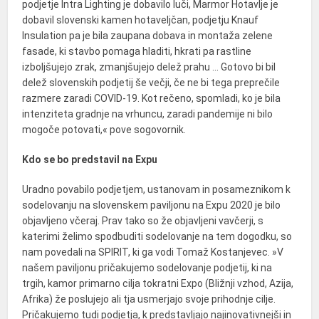
podjetje
Intra Lighting
je dobavilo luči,
Marmor Hotavlje
je
dobavil slovenski kamen hotaveljčan, podjetju
Knauf
Insulation
pa je bila zaupana dobava in montaža zelene
fasade, ki stavbo pomaga hladiti, hkrati pa rastline
izboljšujejo zrak, zmanjšujejo delež prahu … Gotovo bi bil
delež slovenskih podjetij še večji, če ne bi tega preprečile
razmere zaradi COVID-19. Kot rečeno, spomladi, ko je bila
intenziteta gradnje na vrhuncu, zaradi pandemije ni bilo
mogoče potovati,« pove sogovornik.
Kdo se bo predstavil na Expu
Uradno povabilo podjetjem, ustanovam in posameznikom k
sodelovanju na slovenskem paviljonu na Expu 2020 je bilo
objavljeno včeraj. Prav tako so že objavljeni vavčerji, s
katerimi želimo spodbuditi sodelovanje na tem dogodku, so
nam povedali na
SPIRIT
, ki ga vodi
Tomaž Kostanjevec
. »V
našem paviljonu pričakujemo sodelovanje podjetij, ki na
trgih, kamor primarno cilja tokratni Expo (Bližnji vzhod, Azija,
Afrika) že poslujejo ali tja usmerjajo svoje prihodnje cilje.
Pričakujemo tudi podjetja, k predstavljajo najinovativnejši in