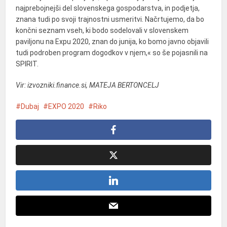
najprebojnejši del slovenskega gospodarstva, in podjetja,
znana tudi po svoji trajnostni usmeritvi. Načrtujemo, da bo
končni seznam vseh, ki bodo sodelovali v slovenskem
paviljonu na Expu 2020, znan do junija, ko bomo javno objavili
tudi podroben program dogodkov v njem,« so še pojasnili na
SPIRIT.
Vir: izvozniki.finance.si, MATEJA BERTONCELJ
Dubaj
EXPO 2020
Riko