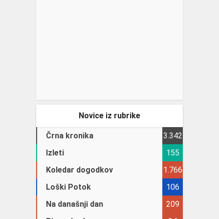
Novice iz rubrike
Črna kronika
3.342
Izleti
155
Koledar dogodkov
1.766
Loški Potok
106
Na današnji dan
209