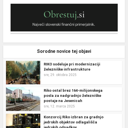
Sorodne novice tej objavi
RIKO sodeluje pri modernizaciji
železniške infrastrukture
sre, 29. oktobra 2025
Riko ostal brez 164-milijonskega
posla za nadgradnjo železniške
postaje na Jesenicah
sre, 12. marca 2025
Konzorcij Riko izbran za gradnjo
jedrskih objektov odlagališča
jedrskih odpadkov