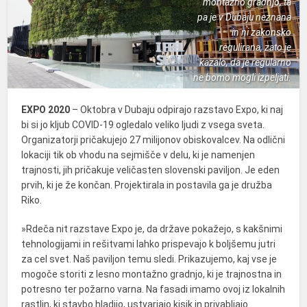
montažno gradnjo, ta
pa je v Dubaju neznana
in ni zakonsko
regulirana, zato je
kazalo, da je regularno
ne bomo mogli izpeljati.
EXPO 2020
– Oktobra v Dubaju odpirajo razstavo Expo, ki naj
bi si jo kljub COVID-19 ogledalo veliko ljudi z vsega sveta.
Organizatorji pričakujejo 27 milijonov obiskovalcev. Na odlični
lokaciji tik ob vhodu na sejmišče v delu, ki je namenjen
trajnosti, jih pričakuje veličasten slovenski paviljon. Je eden
prvih, ki je že končan. Projektirala in postavila ga je družba
Riko
.
»Rdeča nit razstave Expo je, da države pokažejo, s kakšnimi
tehnologijami in rešitvami lahko prispevajo k boljšemu jutri
za cel svet. Naš paviljon temu sledi. Prikazujemo, kaj vse je
mogoče storiti z lesno montažno gradnjo, ki je trajnostna in
potresno ter požarno varna. Na fasadi imamo ovoj iz lokalnih
rastlin, ki stavbo hladijo, ustvarjajo kisik in privabljajo