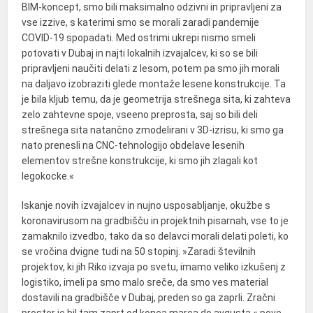
BIM-koncept, smo bili maksimalno odzivni in pripravljeni za
vse izzive, s katerimi smo se morali zaradi pandemije
COVID-19 spopadati. Med ostrimi ukrepi nismo smeli
potovati v Dubaj in najti lokalnih izvajalcev, ki so se bili
pripravljeni naučiti delati z lesom, potem pa smo jih morali
na daljavo izobraziti glede montaže lesene konstrukcije. Ta
je bila kljub temu, da je geometrija strešnega sita, ki zahteva
zelo zahtevne spoje, vseeno preprosta, saj so bili deli
strešnega sita natančno zmodelirani v 3D-izrisu, ki smo ga
nato prenesli na CNC-tehnologijo obdelave lesenih
elementov strešne konstrukcije, ki smo jih zlagali kot
legokocke.«
Iskanje novih izvajalcev in nujno usposabljanje, okužbe s
koronavirusom na gradbišču in projektnih pisarnah, vse to je
zamaknilo izvedbo, tako da so delavci morali delati poleti, ko
se vročina dvigne tudi na 50 stopinj. »Zaradi številnih
projektov, ki jih Riko izvaja po svetu, imamo veliko izkušenj z
logistiko, imeli pa smo malo sreče, da smo ves material
dostavili na gradbišče v Dubaj, preden so ga zaprli. Zračni
prostor je bil tam zaprt od konca marca do avgusta,« pove