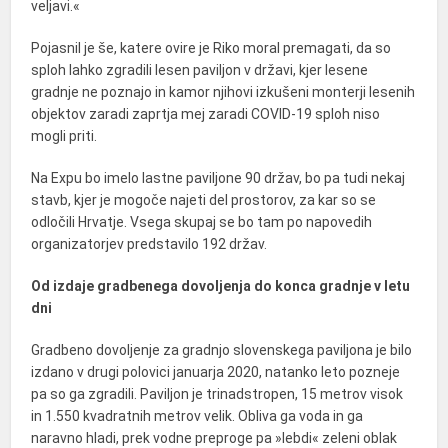
veljavi.«
Pojasnil je še, katere ovire je Riko moral premagati, da so
sploh lahko zgradili lesen paviljon v državi, kjer lesene
gradnje ne poznajo in kamor njihovi izkušeni monterji lesenih
objektov zaradi zaprtja mej zaradi COVID-19 sploh niso
mogli priti.
Na Expu bo imelo lastne paviljone 90 držav, bo pa tudi nekaj
stavb, kjer je mogoče najeti del prostorov, za kar so se
odločili Hrvatje. Vsega skupaj se bo tam po napovedih
organizatorjev predstavilo 192 držav.
Od izdaje gradbenega dovoljenja do konca gradnje v letu
dni
Gradbeno dovoljenje za gradnjo slovenskega paviljona je bilo
izdano v drugi polovici januarja 2020, natanko leto pozneje
pa so ga zgradili. Paviljon je trinadstropen, 15 metrov visok
in 1.550 kvadratnih metrov velik. Obliva ga voda in ga
naravno hladi, prek vodne preproge pa »lebdi« zeleni oblak