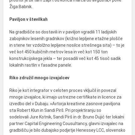
Žiga Babnik.
Paviljon v številkah
Na gradbišče so dostavili in v paviljon vgradili 11 ladijskih
zabojnikov lesenih gradnikov (križno lepljene etažne plošče
in stene ter vzdolžno lepljene nosilce strešnega sita) – to je
več kot 450 kubičnih metrov lesa in več kot 150 ton
konstrukcijskega jekla – ter posadili več kot 45 tisoč sadik
lokalnih rastlin v fasadne panele.
Riko združil mnogo izvajalcev
Riko je kot integrator v celoten proces vključil in povezal
mnoge izvajalce, ki imajo ustrezne certifikate in licence za
izvedbo del v Dubaju. »Avtorja kreativne zasnove paviljona
sta
Robert Klun
in
Sandi Pirš
. Pri projektiranju so
sodelovali
Jure Kotnik
, Sandi Pirš in dr.
Bruno Dujić
ter lokalni
partner Capital Engineering Cousultancy, glavni izvajalec na
gradbišču je bilo dubajsko podjetje Henessey LCC, slovensko