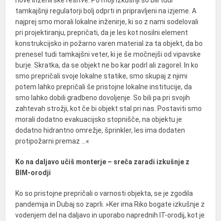
tamkajšnji regulatorji bolj odprti in pripravljeni na izjeme. A
najprej smo morali lokalne inženirje, ki so z nami sodelovali
pri projektiranju, prepričati, da je les kot nosilni element
konstrukcijsko in požarno varen material za ta objekt, da bo
prenesel tudi tamkajšni veter, ki je še močnejši od vipavske
burje. Skratka, da se objekt ne bo kar podrl ali zagorel. In ko
smo prepričali svoje lokalne statike, smo skupaj z njimi
potem lahko prepričali še pristojne lokalne institucije, da
smo lahko dobili gradbeno dovoljenje. So bili pa pri svojih
zahtevah strožji, kot če bi objekt stal pri nas. Postaviti smo
morali dodatno evakuacijsko stopnišče, na objektu je
dodatno hidrantno omrežje, šprinkler, les ima dodaten
protipožarni premaz …«
Ko na daljavo učiš monterje – sreča zaradi izkušnje z
BIM-orodji
Ko so pristojne prepričali o varnosti objekta, se je zgodila
pandemija in Dubaj so zaprli. »Ker ima Riko bogate izkušnje z
vodenjem del na daljavo in uporabo naprednih IT-orodij, kot je