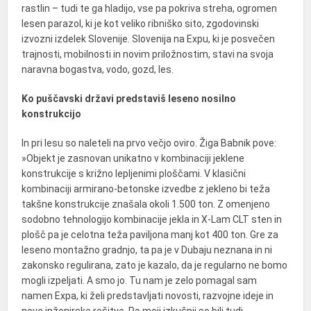
rastlin – tudi te ga hladijo, vse pa pokriva streha, ogromen
lesen parazol, ki je kot veliko ribniško sito, zgodovinski
izvozni izdelek Slovenije. Slovenija na Expu, ki je posvečen
trajnosti, mobilnosti in novim priložnostim, stavi na svoja
naravna bogastva, vodo, gozd, les.
Ko puščavski državi predstaviš leseno nosilno
konstrukcijo
In pri lesu so naleteli na prvo večjo oviro.
Žiga Babnik
pove:
»Objekt je zasnovan unikatno v kombinaciji jeklene
konstrukcije s križno lepljenimi ploščami. V klasični
kombinaciji armirano-betonske izvedbe z jekleno bi teža
takšne konstrukcije znašala okoli 1.500 ton. Z omenjeno
sodobno tehnologijo kombinacije jekla in X-Lam CLT sten in
plošč pa je celotna teža paviljona manj kot 400 ton. Gre za
leseno montažno gradnjo, ta pa je v Dubaju neznana in ni
zakonsko regulirana, zato je kazalo, da je regularno ne bomo
mogli izpeljati. A smo jo. Tu nam je zelo pomagal sam
namen Expa, ki želi predstavljati novosti, razvojne ideje in
nove inženirske rešitve. Po moji izkušnji so bili tudi