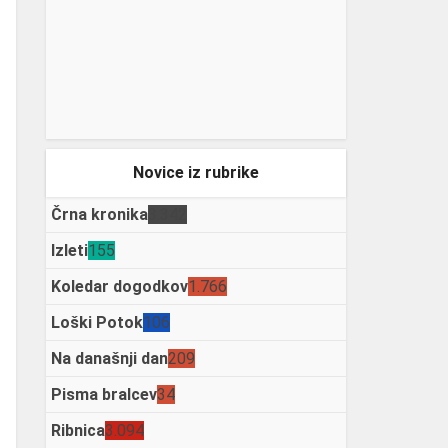
Novice iz rubrike
Črna kronika
3.342
Izleti
155
Koledar dogodkov
1.766
Loški Potok
106
Na današnji dan
209
Pisma bralcev
34
Ribnica
3.094