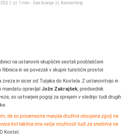
.552
1 min - čas branja
Komentiraj
bnici na ustanovni skupščini sestali pooblaščeni
Ribnica in se povezali v skupni turistični prostor.
 zveza in sicer od Turjaka do Kostela. Z ustanovitvijo in
em mandatu opravljal
Jože Zakrajšek
, predsednik
eze, so ustvarjeni pogoji za sprejem v slednjo tudi drugih
ke.
l sem, da so posamezna manjša društva obsojena zgolj na
 zveza kot takšna ima večje možnosti tudi za sredstva na
D Kostel.