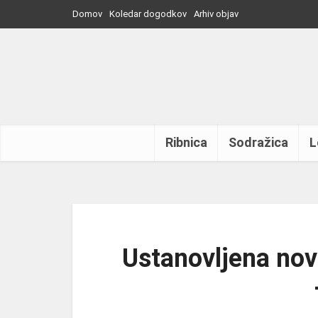
Domov
Koledar dogodkov
Arhiv objav
Ribnica
Sodražica
L
Ustanovljena nov