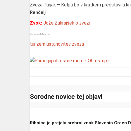
Zveza Turjak – Kolpa bo v kratkem predstavila knji
Renčelj
.
Zvok:
Jože Zakrajšek o zvezi
Vir: radiokrka.com
turizem
ustanovitev
zveza
Sorodne novice tej objavi
Ribnica je prejela srebrni znak Slovenia Green 