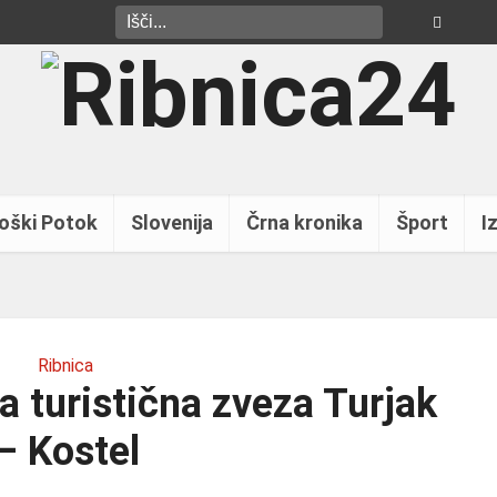
oški Potok
Slovenija
Črna kronika
Šport
Iz
Ribnica
a turistična zveza Turjak
– Kostel