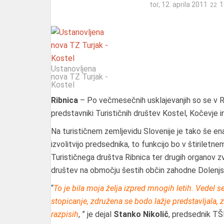
tor, 12. aprila 2011
1
Ustanovljena
nova TZ Turjak -
Kostel
Ribnica
– Po večmesečnih usklajevanjih so se v Ri
predstavniki Turističnih društev Kostel, Kočevje in 
Na turističnem zemljevidu Slovenije je tako še ena
izvolitvijo predsednika, to funkcijo bo v štiriletn
Turističnega društva Ribnica ter drugih organov zv
društev na območju šestih občin zahodne Dolenjs
“
To je bila moja želja izpred mnogih letih. Vede
stopicanje, združena se bodo lažje predstavljala,
razpisih
, ” je dejal
Stanko Nikolič
, predsednik TŠ