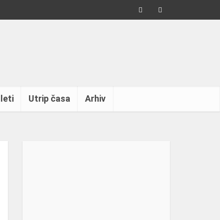
leti
Utrip časa
Arhiv