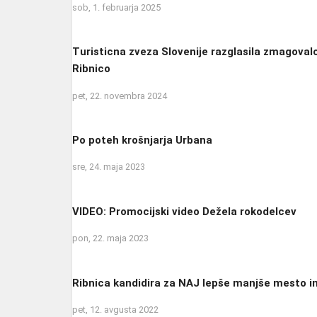
sob, 1. februarja 2025
Turisticna zveza Slovenije razglasila zmagoval
Ribnico
pet, 22. novembra 2024
Po poteh krošnjarja Urbana
sre, 24. maja 2023
VIDEO: Promocijski video Dežela rokodelcev
pon, 22. maja 2023
Ribnica kandidira za NAJ lepše manjše mesto i
pet, 12. avgusta 2022