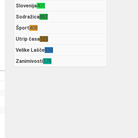
Slovenija
405
Sodražica
497
Šport
408
Utrip časa
125
Velike Lašče
114
Zanimivosti
176