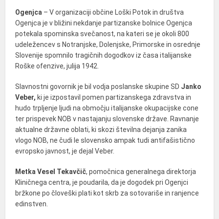
Ogenjca
– V organizaciji občine Loški Potok in društva
Ogenjca je v bližini nekdanje partizanske bolnice Ogenjca
potekala spominska svečanost, na kateri se je okoli 800
udeležencev
s Notranjske, Dolenjske, Primorske in osrednje
Slovenije spomnilo tragičnih dogodkov iz časa italijanske
Roške ofenzive, julija 1942.
Slavnostni govornik je bil vodja poslanske skupine SD
Janko
Veber,
ki je izpostavil pomen partizanskega zdravstva in
hudo trpljenje ljudi na območju italijanske okupacijske cone
ter prispevek NOB v nastajanju slovenske države. Ravnanje
aktualne državne oblati, ki skozi številna dejanja zanika
vlogo NOB, ne čudi le slovensko ampak tudi antifašistično
evropsko javnost, je dejal Veber.
Metka Vesel Tekavčič
, pomočnica generalnega direktorja
Kliničnega centra, je poudarila, da je dogodek pri Ogenjci
bržkone po človeški plati kot skrb za sotovariše in ranjence
edinstven.