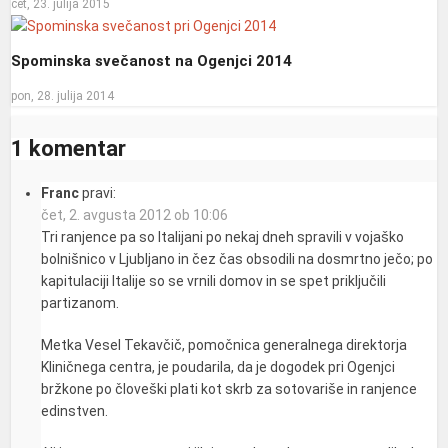
čet, 23. julija 2015
Spominska svečanost na Ogenjci 2014
pon, 28. julija 2014
1 komentar
Franc
pravi:
čet, 2. avgusta 2012 ob 10:06
Tri ranjence pa so Italijani po nekaj dneh spravili v vojaško
bolnišnico v Ljubljano in čez čas obsodili na dosmrtno ječo; po
kapitulaciji Italije so se vrnili domov in se spet priključili
partizanom.
Metka Vesel Tekavčič, pomočnica generalnega direktorja
Kliničnega centra, je poudarila, da je dogodek pri Ogenjci
bržkone po človeški plati kot skrb za sotovariše in ranjence
edinstven.