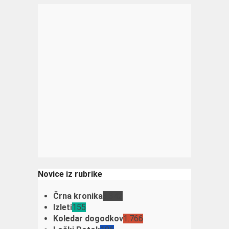
Novice iz rubrike
Črna kronika
3.342
Izleti
155
Koledar dogodkov
1.766