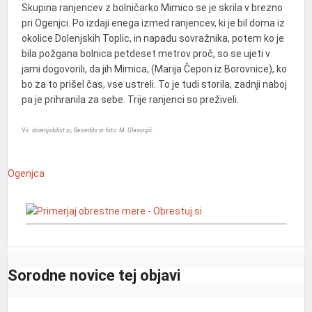
Skupina ranjencev z bolničarko Mimico se je skrila v brezno
pri Ogenjci. Po izdaji enega izmed ranjencev, ki je bil doma iz
okolice Dolenjskih Toplic, in napadu sovražnika, potem ko je
bila požgana bolnica petdeset metrov proč, so se ujeti v
jami dogovorili, da jih Mimica, (Marija Čepon iz Borovnice), ko
bo za to prišel čas, vse ustreli. To je tudi storila, zadnji naboj
pa je prihranila za sebe. Trije ranjenci so preživeli.
Vir: dolenjskilist.si, Besedilo in foto: M. Glavonjič
Ogenjca
Sorodne novice tej objavi