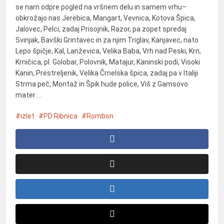
se nam odpre pogled na vršnem delu in samem vrhu–
obkrožajo nas Jerebica, Mangart, Vevnica, Kotova Špica,
Jalovec, Pelci, zadaj Prisojnik, Razor, pa zopet spredaj
Svinjak, Bavški Grintavec in za njim Triglav, Kanjavec, nato
Lepo špičje, Kal, Lanževica, Velika Baba, Vrh nad Peski, Krn,
Krničica, pl. Golobar, Polovnik, Matajur, Kaninski podi, Visoki
Kanin, Prestreljenik, Velika Črnelska špica, zadaj pa v Italiji
Strma peč, Montaž in Špik hude police, Viš z Gamsovo
mater …
izlet
PD Ribnica
Rombon