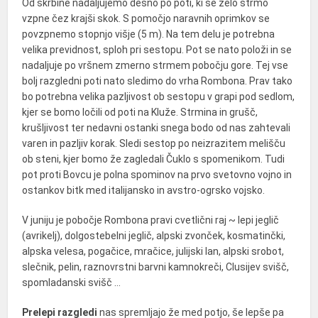
Od škrbine nadaljujemo desno po poti, ki se zelo strmo
vzpne čez krajši skok. S pomočjo naravnih oprimkov se
povzpnemo stopnjo višje (5 m). Na tem delu je potrebna
velika previdnost, sploh pri sestopu. Pot se nato položi in se
nadaljuje po vršnem zmerno strmem pobočju gore. Tej vse
bolj razgledni poti nato sledimo do vrha Rombona. Prav tako
bo potrebna velika pazljivost ob sestopu v grapi pod sedlom,
kjer se bomo ločili od poti na Kluže. Strmina in grušč,
krušljivost ter nedavni ostanki snega bodo od nas zahtevali
varen in pazljiv korak. Sledi sestop po neizrazitem melišču
ob steni, kjer bomo že zagledali Čuklo s spomenikom. Tudi
pot proti Bovcu je polna spominov na prvo svetovno vojno in
ostankov bitk med italijansko in avstro-ogrsko vojsko.
V juniju je pobočje Rombona pravi cvetlični raj ~ lepi jeglič
(avrikelj), dolgostebelni jeglič, alpski zvonček, kosmatinčki,
alpska velesa, pogačice, mračice, julijski lan, alpski srobot,
slečnik, pelin, raznovrstni barvni kamnokreči, Clusijev svišč,
spomladanski svišč …
Prelepi razgledi
nas spremljajo že med potjo, še lepše pa