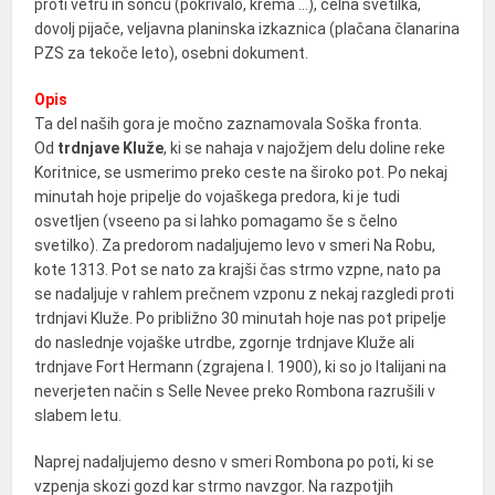
proti vetru in soncu (pokrivalo, krema …), čelna svetilka,
dovolj pijače, veljavna planinska izkaznica (plačana članarina
PZS za tekoče leto), osebni dokument.
Opis
Ta del naših gora je močno zaznamovala Soška fronta.
Od
trdnjave Kluže
, ki se nahaja v najožjem delu doline reke
Koritnice, se usmerimo preko ceste na široko pot. Po nekaj
minutah hoje pripelje do vojaškega predora, ki je tudi
osvetljen (vseeno pa si lahko pomagamo še s čelno
svetilko). Za predorom nadaljujemo levo v smeri Na Robu,
kote 1313. Pot se nato za krajši čas strmo vzpne, nato pa
se nadaljuje v rahlem prečnem vzponu z nekaj razgledi proti
trdnjavi Kluže. Po približno 30 minutah hoje nas pot pripelje
do naslednje vojaške utrdbe, zgornje trdnjave Kluže ali
trdnjave Fort Hermann (zgrajena l. 1900), ki so jo Italijani na
neverjeten način s Selle Nevee preko Rombona razrušili v
slabem letu.
Naprej nadaljujemo desno v smeri Rombona po poti, ki se
vzpenja skozi gozd kar strmo navzgor. Na razpotjih