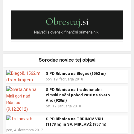
Sorodne novice tej objavi
S PD Ribnica na Blegoš (1562 m)
pon, 19. februarja 2018
S PD Ribnica na tradicionalni
zimski nočni pohod 2018 na Sveto
Ano (920m)
pet, 12. januarja 2018
S PD Ribnica na TRDINOV VRH
(1178 m) in SV. MIKLAVŽ (957 m)
pon, 4. decembra 2017