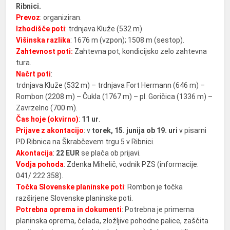
Ribnici.
Prevoz
: organiziran.
Izhodišče poti
: trdnjava Kluže (532 m).
Višinska razlika
: 1676 m (vzpon); 1508 m (sestop).
Zahtevnost poti:
Zahtevna pot, kondicijsko zelo zahtevna
tura.
Načrt poti
:
trdnjava Kluže (532 m) – trdnjava Fort Hermann (646 m) –
Rombon (2208 m) – Čukla (1767 m) – pl. Goričica (1336 m) –
Zavrzelno (700 m).
Čas hoje (okvirno)
:
11 ur
.
Prijave z akontacijo
: v
torek, 15. junija ob 19. uri
v pisarni
PD Ribnica na Škrabčevem trgu 5 v Ribnici.
Akontacija
:
22 EUR
se plača ob prijavi.
Vodja pohoda
: Zdenka Mihelič, vodnik PZS (informacije:
041/ 222 358).
Točka Slovenske planinske poti
: Rombon je točka
razširjene Slovenske planinske poti.
Potrebna oprema in dokumenti
: Potrebna je primerna
planinska oprema, čelada, zložljive pohodne palice, zaščita