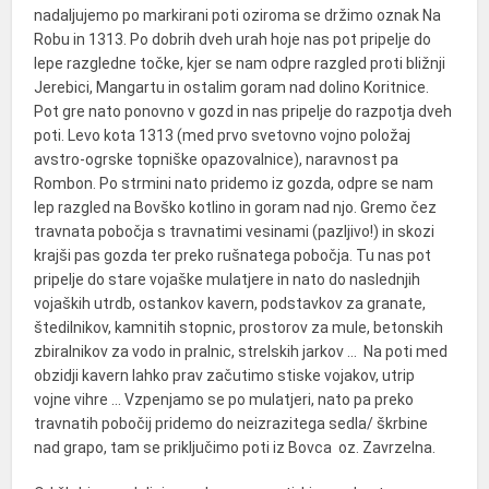
nadaljujemo po markirani poti oziroma se držimo oznak Na
Robu in 1313. Po dobrih dveh urah hoje nas pot pripelje do
lepe razgledne točke, kjer se nam odpre razgled proti bližnji
Jerebici, Mangartu in ostalim goram nad dolino Koritnice.
Pot gre nato ponovno v gozd in nas pripelje do razpotja dveh
poti. Levo kota 1313 (med prvo svetovno vojno položaj
avstro-ogrske topniške opazovalnice), naravnost pa
Rombon. Po strmini nato pridemo iz gozda, odpre se nam
lep razgled na Bovško kotlino in goram nad njo. Gremo čez
travnata pobočja s travnatimi vesinami (pazljivo!) in skozi
krajši pas gozda ter preko rušnatega pobočja. Tu nas pot
pripelje do stare vojaške mulatjere in nato do naslednjih
vojaških utrdb, ostankov kavern, podstavkov za granate,
štedilnikov, kamnitih stopnic, prostorov za mule, betonskih
zbiralnikov za vodo in pralnic, strelskih jarkov … Na poti med
obzidji kavern lahko prav začutimo stiske vojakov, utrip
vojne vihre … Vzpenjamo se po mulatjeri, nato pa preko
travnatih pobočij pridemo do neizrazitega sedla/ škrbine
nad grapo, tam se priključimo poti iz Bovca oz. Zavrzelna.