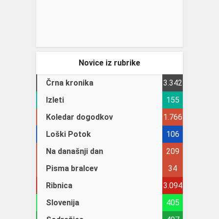
Novice iz rubrike
Črna kronika
3.342
Izleti
155
Koledar dogodkov
1.766
Loški Potok
106
Na današnji dan
209
Pisma bralcev
34
Ribnica
3.094
Slovenija
405