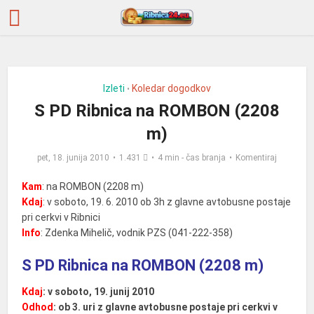
Izleti
Koledar dogodkov
•
S PD Ribnica na ROMBON (2208
m)
pet, 18. junija 2010
1.431
4 min - čas branja
Komentiraj
Kam
: na ROMBON (2208 m)
Kdaj
: v soboto, 19. 6. 2010 ob 3h z glavne avtobusne postaje
pri cerkvi v Ribnici
Info
: Zdenka Mihelič, vodnik PZS (041-222-358)
S PD Ribnica na ROMBON (2208 m)
Kdaj
: v soboto, 19. junij 2010
Odhod
: ob 3. uri z glavne avtobusne postaje pri cerkvi v