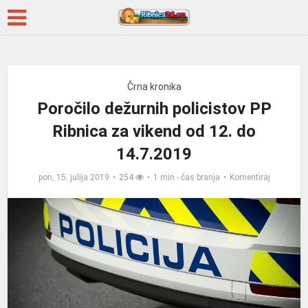
Črna kronika
Poročilo dežurnih policistov PP
Ribnica za vikend od 12. do
14.7.2019
pon, 15. julija 2019
254
1 min - čas branja
Komentiraj