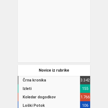
Novice iz rubrike
Črna kronika
3.342
Izleti
155
Koledar dogodkov
1.766
Loški Potok
106