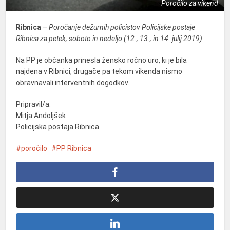
Poročilo za vikend
Ribnica
–
Poročanje dežurnih policistov Policijske postaje
Ribnica za petek, soboto in nedeljo (12., 13., in 14. julij 2019)
:
Na PP je občanka prinesla žensko ročno uro, ki je bila
najdena v Ribnici, drugače pa tekom vikenda nismo
obravnavali interventnih dogodkov.
Pripravil/a:
Mitja Andoljšek
Policijska postaja Ribnica
poročilo
PP Ribnica