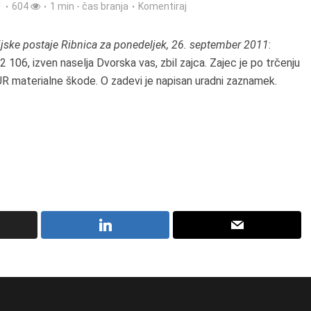
1
604
1 min - čas branja
Komentiraj
ijske postaje Ribnica za ponedeljek, 26. september 2011
:
106, izven naselja Dvorska vas, zbil zajca. Zajec je po trčenju
EUR materialne škode. O zadevi je napisan uradni zaznamek.