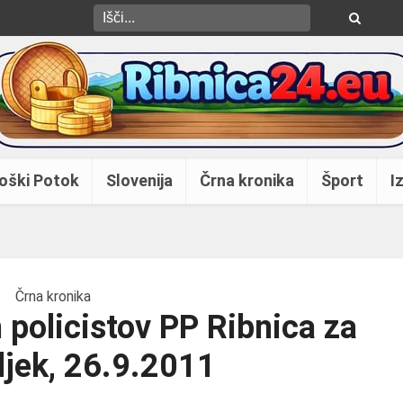
oški Potok
Slovenija
Črna kronika
Šport
Iz
Črna kronika
 policistov PP Ribnica za
jek, 26.9.2011