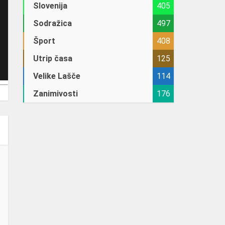
Slovenija
405
Sodražica
497
Šport
408
Utrip časa
125
Velike Lašče
114
Zanimivosti
176