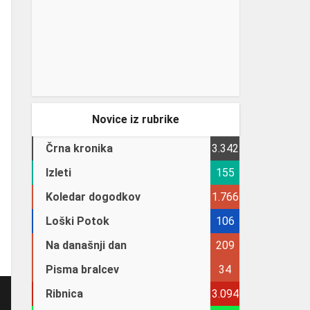
Novice iz rubrike
Črna kronika
3.342
Izleti
155
Koledar dogodkov
1.766
Loški Potok
106
Na današnji dan
209
Pisma bralcev
34
Ribnica
3.094