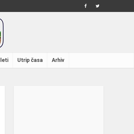
leti
Utrip časa
Arhiv