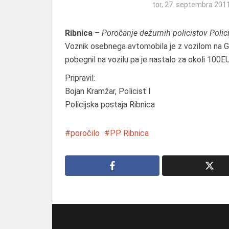
tor, 27. septembra 201
Ribnica
–
Poročanje dežurnih policistov Polic
Voznik osebnega avtomobila je z vozilom na G2 
pobegnil na vozilu pa je nastalo za okoli 100
Pripravil:
Bojan Kramžar, Policist I
Policijska postaja Ribnica
poročilo
PP Ribnica