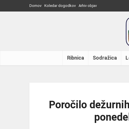
Domov
Koledar dogodkov
Arhiv objav
Ribnica
Sodražica
L
Poročilo dežurnih
ponedel