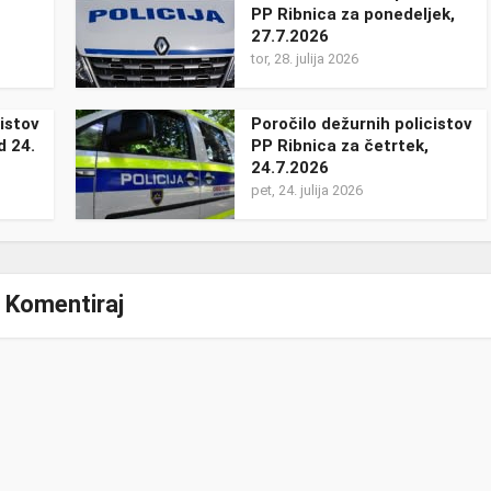
PP Ribnica za ponedeljek,
27.7.2026
tor, 28. julija 2026
istov
Poročilo dežurnih policistov
d 24.
PP Ribnica za četrtek,
24.7.2026
pet, 24. julija 2026
Komentiraj