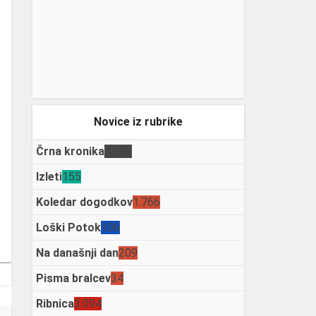
Novice iz rubrike
Črna kronika
3.342
Izleti
155
Koledar dogodkov
1.766
Loški Potok
106
Na današnji dan
209
Pisma bralcev
34
Ribnica
3.094