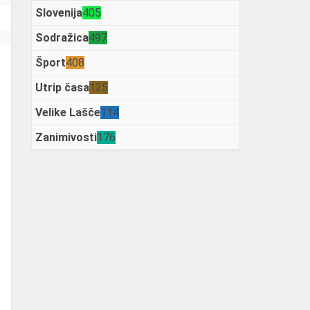
Slovenija
405
Sodražica
497
Šport
408
Utrip časa
125
Velike Lašče
114
Zanimivosti
176