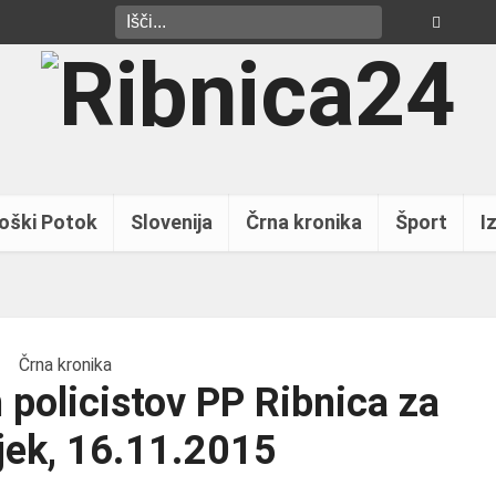
oški Potok
Slovenija
Črna kronika
Šport
Iz
Črna kronika
 policistov PP Ribnica za
jek, 16.11.2015