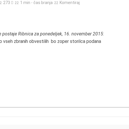
273
1 min - čas branja
Komentiraj
ke postaje Ribnica za ponedeljek, 16. november 2015
:
o vseh zbranih obvestilih bo zoper storilca podana