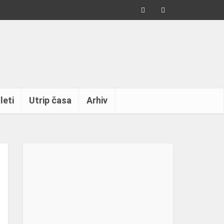
leti
Utrip časa
Arhiv