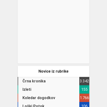
Novice iz rubrike
Črna kronika
3.342
Izleti
155
Koledar dogodkov
1.766
Loški Potok
106