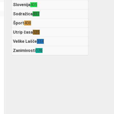
Slovenija
405
Sodražica
497
Šport
408
Utrip časa
125
Velike Lašče
114
Zanimivosti
176