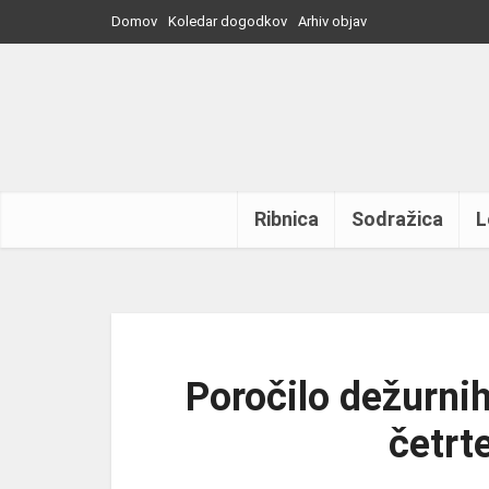
Domov
Koledar dogodkov
Arhiv objav
Ribnica
Sodražica
L
Poročilo dežurnih
četrt