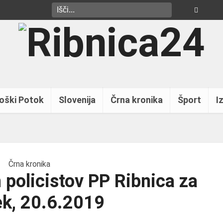
oški Potok
Slovenija
Črna kronika
Šport
Iz
Črna kronika
 policistov PP Ribnica za
ek, 20.6.2019