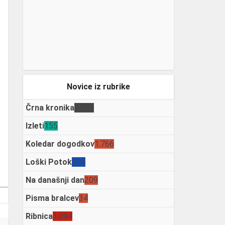
Novice iz rubrike
Črna kronika
3.342
Izleti
155
Koledar dogodkov
1.766
Loški Potok
106
Na današnji dan
209
Pisma bralcev
34
Ribnica
3.094