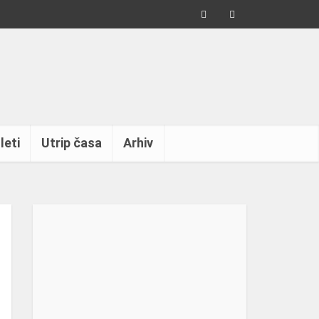
leti
Utrip časa
Arhiv