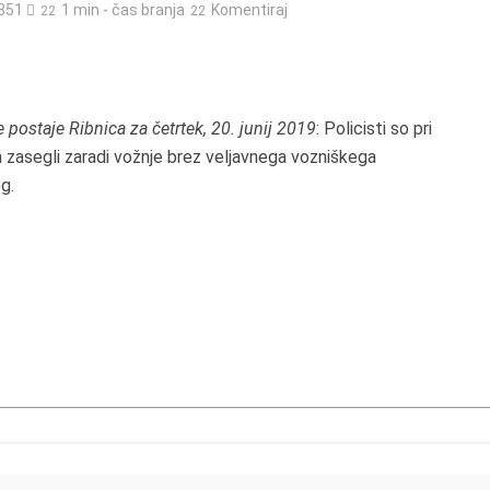
351
1 min - čas branja
Komentiraj
 postaje Ribnica za četrtek, 20. junij 2019
: Policisti so pri
zasegli zaradi vožnje brez veljavnega vozniškega
g.